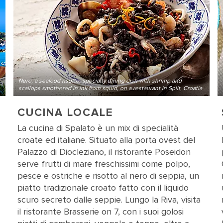
Nero, a seafood risotto, specialty dining dish with shrimp and
scallops smothered in ink from squid, on a restaurant in Split, Croatia
CUCINA LOCALE
La cucina di Spalato è un mix di specialità
croate ed italiane. Situato alla porta ovest del
Palazzo di Diocleziano, il ristorante Poseidon
serve frutti di mare freschissimi come polpo,
pesce e ostriche e risotto al nero di seppia, un
piatto tradizionale croato fatto con il liquido
scuro secreto dalle seppie. Lungo la Riva, visita
il ristorante Brasserie on 7, con i suoi golosi