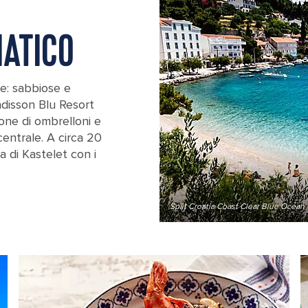
IATICO
e: sabbiose e
adisson Blu Resort
pone di ombrelloni e
 centrale. A circa 20
a di Kastelet con i
Split Croatia Coast Clear Blue Ocean