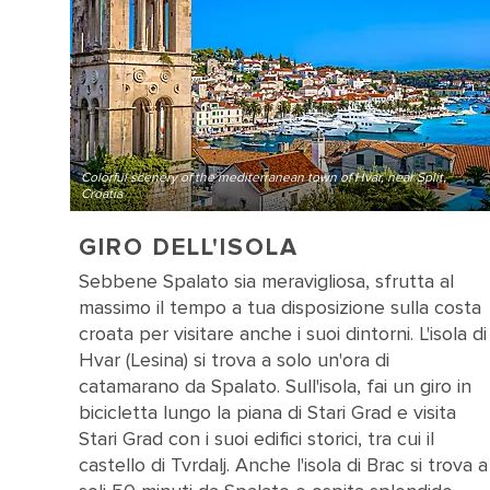
Colorful scenery of the mediterranean town of Hvar, near Split,
Croatia
GIRO DELL'ISOLA
Sebbene Spalato sia meravigliosa, sfrutta al
massimo il tempo a tua disposizione sulla costa
croata per visitare anche i suoi dintorni. L'isola di
Hvar (Lesina) si trova a solo un'ora di
catamarano da Spalato. Sull'isola, fai un giro in
bicicletta lungo la piana di Stari Grad e visita
Stari Grad con i suoi edifici storici, tra cui il
castello di Tvrdalj. Anche l'isola di Brac si trova a