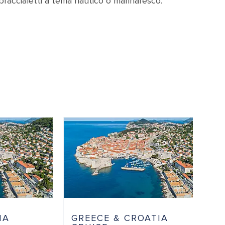
braccialetti a tema nautico o marinaresco.
IA
GREECE & CROATIA