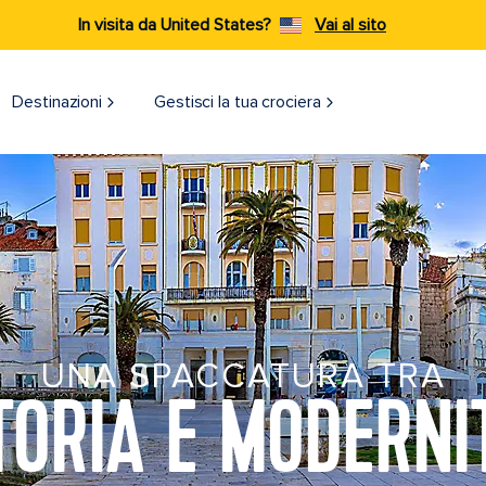
In visita da United States?
Vai al sito
Destinazioni​
Gestisci la tua crociera
UNA SPACCATURA TRA
TORIA E MODERNI