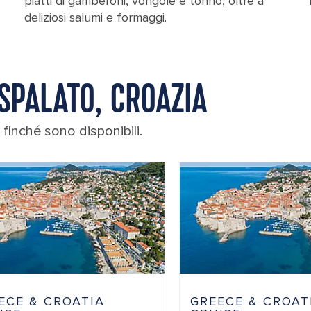
piatti di gamberoni, vongole e tonno, oltre a
deliziosi salumi e formaggi.
 SPALATO, CROAZIA
finché sono disponibili.
ECE & CROATIA
GREECE & CROAT