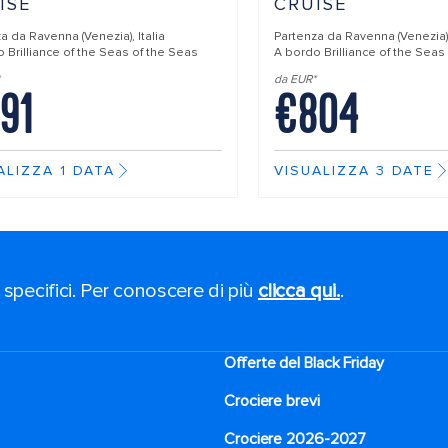
ISE
CRUISE
za da
Ravenna (Venezia), Italia
Partenza da
Ravenna (Venezia),
do
Brilliance of the Seas of the Seas
A bordo
Brilliance of the Seas
da EUR*
91
€804
ALIZZA 1 DATA
VISUALIZZA 3 DATE
 specifici. Per conoscere di più
clicca qui.
.
Offerte del Black Friday
Crociere brevi​
Crociere 2026-2027