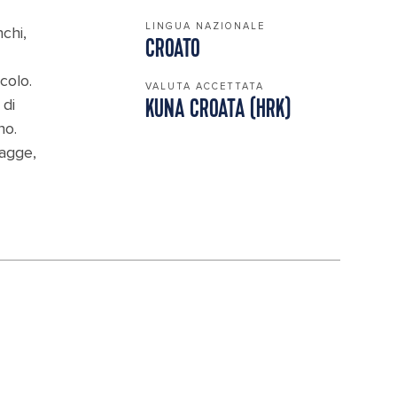
LINGUA NAZIONALE
nchi,
CROATO
colo.
VALUTA ACCETTATA
 di
KUNA CROATA (HRK)
no.
iagge,