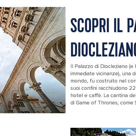
SCOPRI IL P
DIOCLEZIAN
Il Palazzo di Diocleziano (e
immediate vicinanze), una d
mondo, fu costruito nel cors
suoi confini racchiudono 22
hotel e caffè. La cantina de
di Game of Thrones, come S
Croatia Diocletian Palace Tour Close