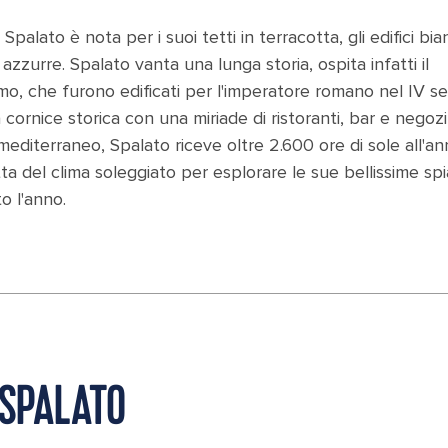
palato è nota per i suoi tetti in terracotta, gli edifici bia
zurre. Spalato vanta una lunga storia, ospita infatti il
mo, che furono edificati per l'imperatore romano nel IV se
 cornice storica con una miriade di ristoranti, bar e negozi
editerraneo, Spalato riceve oltre 2.600 ore di sole all'an
tta del clima soleggiato per esplorare le sue bellissime sp
o l'anno.
 SPALATO