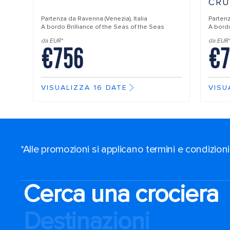
CRU
Partenza da
Ravenna (Venezia), Italia
Parten
A bordo
Brilliance of the Seas of the Seas
A bor
da EUR*
da EUR*
€756
€7
VISUALIZZA 16 DATE
VISU
*Alle promozioni si applicano termini e condizioni
Cerca una crociera
Destinazioni