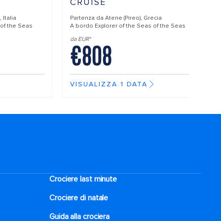
CRUISE
 Italia
Partenza da
Atene (Pireo), Grecia
 of the Seas
A bordo
Explorer of the Seas of the Seas
da EUR*
€808
VISUALIZZA 1 DATA
Crociere last minute
Crociere di natale​
Guida alla crociera