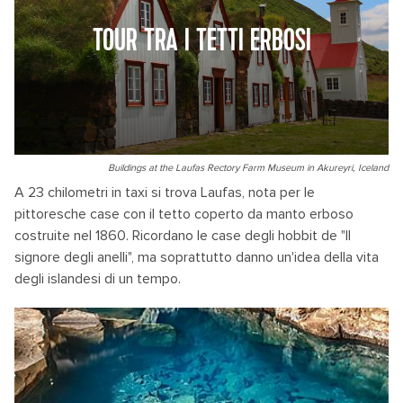
TOUR TRA I TETTI ERBOSI
Buildings at the Laufas Rectory Farm Museum in Akureyri, Iceland
A 23 chilometri in taxi si trova Laufas, nota per le
pittoresche case con il tetto coperto da manto erboso
costruite nel 1860. Ricordano le case degli hobbit de "Il
signore degli anelli", ma soprattutto danno un'idea della vita
degli islandesi di un tempo.