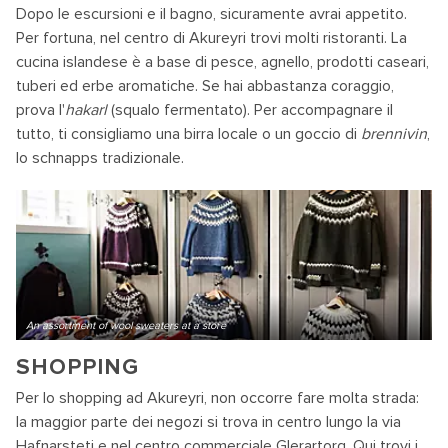
Dopo le escursioni e il bagno, sicuramente avrai appetito.
Per fortuna, nel centro di Akureyri trovi molti ristoranti. La
cucina islandese è a base di pesce, agnello, prodotti caseari,
tuberi ed erbe aromatiche. Se hai abbastanza coraggio,
prova l'
hakarl
(squalo fermentato). Per accompagnare il
tutto, ti consigliamo una birra locale o un goccio di
brennivin
,
lo schnapps tradizionale.
An assortment of wool sweaters at a store
SHOPPING
Per lo shopping ad Akureyri, non occorre fare molta strada:
la maggior parte dei negozi si trova in centro lungo la via
Hafnarsteti e nel centro commerciale Glerartorg. Qui trovi i