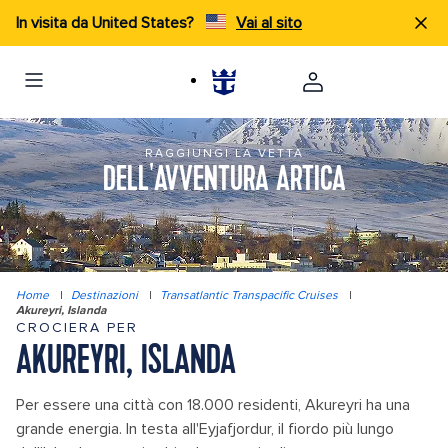
In visita da United States?
Vai al sito
RAGGIUNGI LA VETTA
DELL'AVVENTURA ARTICA
Home
|
Destinazioni
|
Transatlantic Transpacific Cruises
|
Akureyri, Islanda
CROCIERA PER
AKUREYRI, ISLANDA
Per essere una città con 18.000 residenti, Akureyri ha una
grande energia. In testa all'Eyjafjordur, il fiordo più lungo