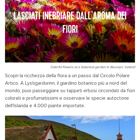
LASCIATI INEBRIARE DALL'AROMA DEI
FIORI
Colorful flowers at a botanical garden in Akureyri, Iceland
Scopri la ricchezza della flora a un passo dal Circolo Polare
Artico. A Lystigardurinn, il giardino botanico più a nord del
mondo, puoi passeggiare su tappeti erbosi circondati da fiori
colorati e profumatissimi e osservare le specie autoctone
dell'Islanda e 4.000 piante importate.