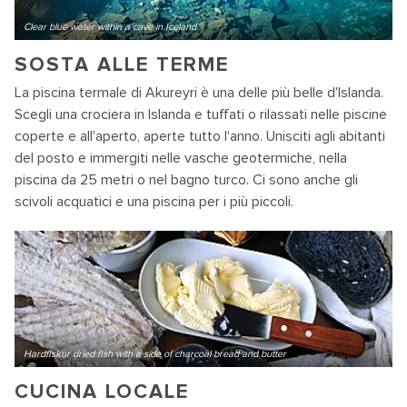
Clear blue water within a cave in Iceland
SOSTA ALLE TERME
La piscina termale di Akureyri è una delle più belle d'Islanda.
Scegli una crociera in Islanda e tuffati o rilassati nelle piscine
coperte e all'aperto, aperte tutto l'anno. Unisciti agli abitanti
del posto e immergiti nelle vasche geotermiche, nella
piscina da 25 metri o nel bagno turco. Ci sono anche gli
scivoli acquatici e una piscina per i più piccoli.
Hardfiskur dried fish with a side of charcoal bread and butter
CUCINA LOCALE