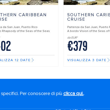
THERN CARIBBEAN
SOUTHERN CARI
ISE
CRUISE
za da
San Juan, Puerto Rico
Partenza da
San Juan, Puerto 
do
Rhapsody of the Seas of the Seas
A bordo
Vision of the Seas of
da EUR*
402
€379
ALIZZA 12 DATE
VISUALIZZA 3 DATE
 specifici. Per conoscere di più
clicca qui.
.