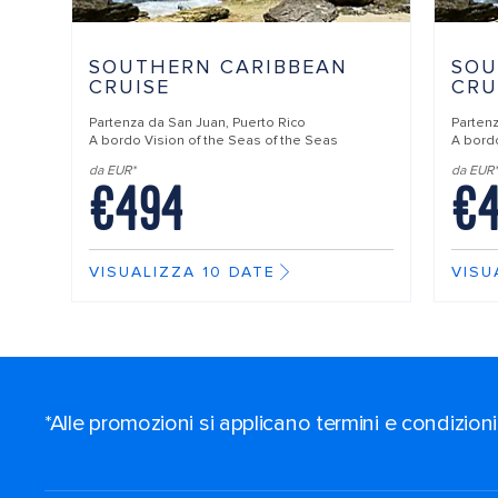
SOUTHERN CARIBBEAN
SOU
CRUISE
CRU
Partenza da
San Juan, Puerto Rico
Parten
A bordo
Vision of the Seas of the Seas
A bor
da EUR*
da EUR*
€494
€
VISUALIZZA 10 DATE
VISU
*Alle promozioni si applicano termini e condizioni