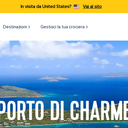
In visita da United States?
Vai al sito
Destinazioni​
Gestisci la tua crociera
PORTO DI CHARM