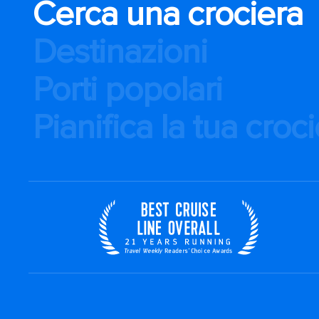
Cerca una crociera
Destinazioni
Porti popolari
Pianifica la tua croc