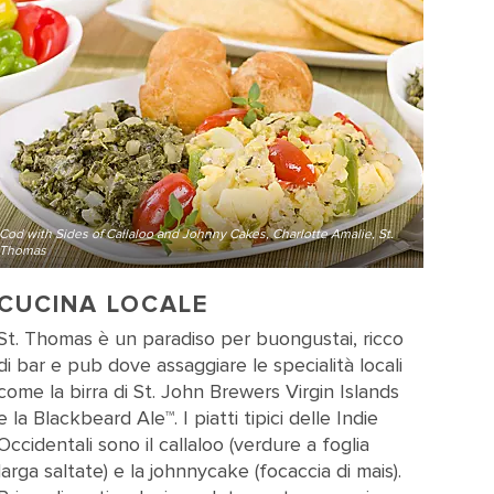
Cod with Sides of Callaloo and Johnny Cakes, Charlotte Amalie, St.
Thomas
CUCINA LOCALE
St. Thomas è un paradiso per buongustai, ricco
di bar e pub dove assaggiare le specialità locali
come la birra di St. John Brewers Virgin Islands
e la Blackbeard Ale™. I piatti tipici delle Indie
Occidentali sono il callaloo (verdure a foglia
larga saltate) e la johnnycake (focaccia di mais).