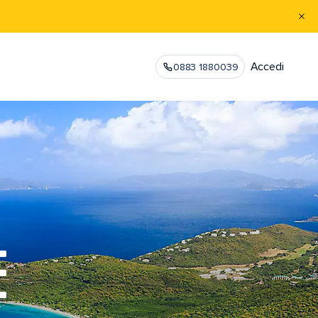
Accedi
0883 1880039
E