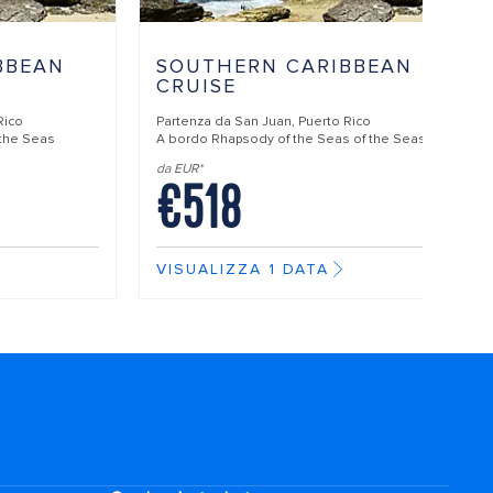
BBEAN
SOUTHERN CARIBBEAN
CRUISE
Rico
Partenza da
San Juan, Puerto Rico
 the Seas
A bordo
Rhapsody of the Seas of the Seas
da EUR*
€518
VISUALIZZA 1 DATA