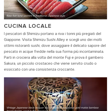
Raw fish tuna sashimi in traditional Japanese style
CUCINA LOCALE
I pescatori di Shimizu portano a riva i tonni più pregiati del
Giappone. Visita Shimizu Sushi Alley e scegli uno dei molti
ottimi ristoranti sushi, dove assaggiare il delicato sapore del
pescato in acque fredde nella sua forma più incontaminata.
Parti in crociera alla volta del monte Fuji e prova il gambero
Sakura, un piccolo crostaceo che viene servito crudo o
essiccato con una consistenza croccante.
Vintage Japanese black lacquer tea caddy with auspicious gold makie bamboo
forest design, used in the Japanese Tea Ceremony