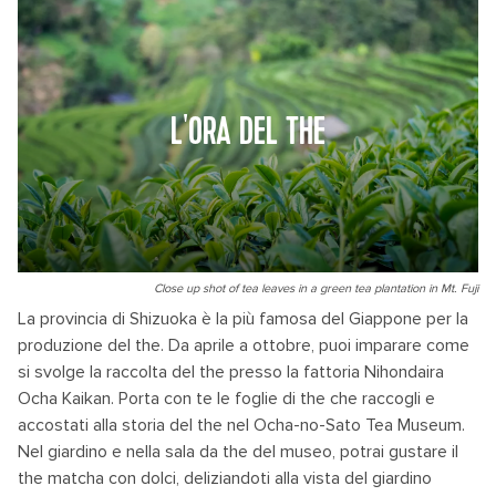
L'ORA DEL THE
Close up shot of tea leaves in a green tea plantation in Mt. Fuji
La provincia di Shizuoka è la più famosa del Giappone per la
produzione del the. Da aprile a ottobre, puoi imparare come
si svolge la raccolta del the presso la fattoria Nihondaira
Ocha Kaikan. Porta con te le foglie di the che raccogli e
accostati alla storia del the nel Ocha-no-Sato Tea Museum.
Nel giardino e nella sala da the del museo, potrai gustare il
the matcha con dolci, deliziandoti alla vista del giardino