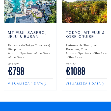
MT FUJI, SASEBO,
TOKYO, MT FUJI &
JEJU & BUSAN
KOBE CRUISE
Partenza da
Tokyo (Yokohama),
Partenza da
Shanghai
Giappone
(Baoshan), Cina
A bordo
Spectrum of the Seas
A bordo
Spectrum of the Seas
of the Seas
of the Seas
da EUR*
da EUR*
€798
€1088
VISUALIZZA 1 DATA
VISUALIZZA 1 DATA