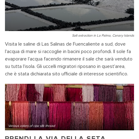
Salt extraction in La Palma, Canary Islands
Visita le saline di Las Salinas de Fuencaliente a sud, dove
l'acqua di mare si raccoglie in bacini poco profondi. Il sole fa
evaporare l'acqua facendo rimanere il sale che sarà venduto
su tutta l'isola. Gli uccelli migratori riposano in quest'area,
che è stata dichiarata sito ufficiale di interesse scientifico.
Various colors of raw silk thread
PRENDI LA VIA DELLA SETA