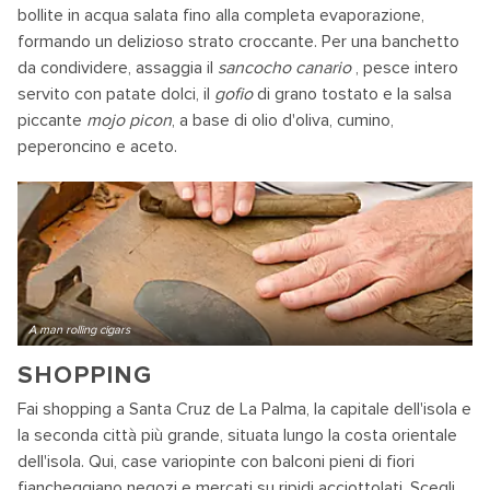
bollite in acqua salata fino alla completa evaporazione,
formando un delizioso strato croccante. Per una banchetto
da condividere, assaggia il
sancocho canario
, pesce intero
servito con patate dolci, il
gofio
di grano tostato e la salsa
piccante
mojo picon
, a base di olio d'oliva, cumino,
peperoncino e aceto.
A man rolling cigars
SHOPPING
Fai shopping a Santa Cruz de La Palma, la capitale dell'isola e
la seconda città più grande, situata lungo la costa orientale
dell'isola. Qui, case variopinte con balconi pieni di fiori
fiancheggiano negozi e mercati su ripidi acciottolati. Scegli