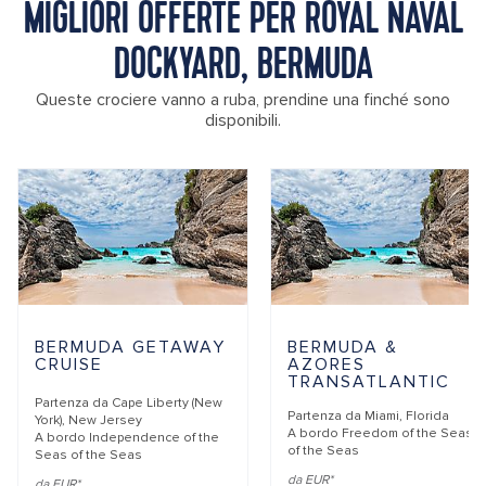
MIGLIORI OFFERTE PER ROYAL NAVAL
DOCKYARD, BERMUDA
Queste crociere vanno a ruba, prendine una finché sono
disponibili.
BERMUDA GETAWAY
BERMUDA &
CRUISE
AZORES
TRANSATLANTIC
Partenza da
Cape Liberty (New
Partenza da
Miami, Florida
York), New Jersey
A bordo
Freedom of the Seas
A bordo
Independence of the
of the Seas
Seas of the Seas
da EUR*
da EUR*