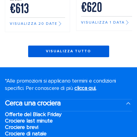
€620
€613
VISUALIZZA 1 DATA
VISUALIZZA 20 DATE
VISUALIZZA TUTTO
*Alle promozioni si applicano termini e condizioni
specifici. Per conoscere di più
clicca qui.
.
Cerca una crociera
Offerte del Black Friday
Crociere last minute
Crociere brevi​
Crociere di natale​