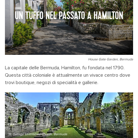
UN TUFFO NEL PASSATO A HAMILTON
House Gate Garden, Bermuda
La capitale delle Bermuda, Hamilton, fu fondata nel 1790.
Questa città coloniale è attualmente un vivace centro dove
trovi boutique, negozi di specialità e gallerie.
St. George Unfinished Church, Bermuda