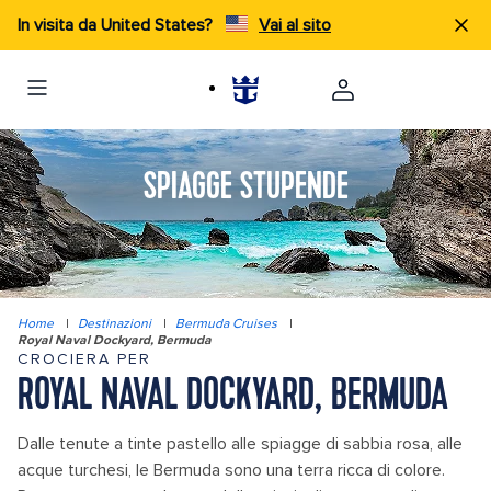
In visita da United States?
Vai al sito
SPIAGGE STUPENDE
Home
|
Destinazioni
|
Bermuda Cruises
|
Royal Naval Dockyard, Bermuda
CROCIERA PER
ROYAL NAVAL DOCKYARD, BERMUDA
Dalle tenute a tinte pastello alle spiagge di sabbia rosa, alle
acque turchesi, le Bermuda sono una terra ricca di colore.