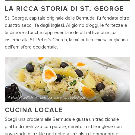
LA RICCA STORIA DI ST. GEORGE
St. George, capitale originale delle Bermuda, fu fondata oltre
quattro secoli fa dagli inglesi. Al giorno d'oggi, le fortezze e
le dimore storiche rappresentano le attrattive principali,
insieme alla St. Peter's Church, la più antica chiesa anglicana
dell'emisfero occidentale.
A plate of codfish with potatoes and a hard boiled egg
CUCINA LOCALE
Scegli una crociera alle Bermuda e gusta un tradizionale
piatto di merluzzo con patate, servito in stile inglese con
uova sode o in stile portoghese in salsa di pomodoro e