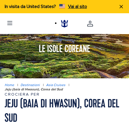
In visita da United States?
Vai al sito
LE ISOLE COREANE
Home
|
Destinazioni
|
Asia Cruises
|
Jeju (baia di Hwasun), Corea del Sud
CROCIERA PER
JEJU (BAIA DI HWASUN), COREA DEL
SUD