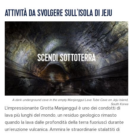
ATTIVITÀ DA SVOLGERE SULL'ISOLA DI JEJU
SCENDI SOTTOTERRA
A dark underground cave in the empty Manjanggul Lava Tube Cave on Jeju Island,
South Korea
L'impressionante Grotta Manjanggul è uno dei condotti di
lava più lunghi del mondo, un residuo geologico rimasto
quando la lava dalle profondità della terra fuoriuscì durante
un'eruzione vulcanica. Ammira le straordinarie stalattiti di