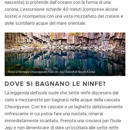
nascente) si protende dall'oceano con la forma di una
corona. L'escursione richiede 40 minuti (comprese alcune
soste) e ricompensa con una vista mozzafiato del cratere e
delle scintillanti acque del mare orientale.
Pond of famous Cheonjiyeon Falls on Jeju Island of South Korea
DOVE SI BAGNANO LE NINFE?
La leggenda dell'isola vuole che sette ninfe discesero dal
cielo a mezzanotte per bagnarsi nelle acque della cascata
Cheonjiyeon. Con tre cascate e un laghetto deliziosamente
rinfrescante in cui potrai fare una nuotata, rimarrai
immediatamente incantato. Prenota una crociera per l'Isola
Jeju e non dimenticare di dare un'occhiata alle sette ninfe