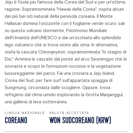
Jeju è l'isola più famosa della Corea del Sud e per un'ottima
ragione. Soprannominata "Hawaii della Corea", ospita alcuni
dei più bei siti naturali della penisola coreana. Il Monte
Hallasan domina l'orizzonte con il fogliame verde scuro: sali
su questo vulcano dormiente, Patrimonio Mondiale
dell'Umanità dell'UNESCO e dai un'occhiata allo splendido
lago vulcanico che si trova vicino alla cima. In alternativa,
visita la cascata Cheonjeyeon, soprannominata "lo stagno di
Dio." Ammira le cascate dal ponte ad arco Seonimgyo che le
sovrasta e scopri le formazioni rocciose e la vegetazione
lussureggiante del parco. Fai una crociera a Jeju Island,
Corea del Sud, per fare surf sull'appartata spiaggia di
Sungmung, circondata dalle scogliere. Oppure, trova
refrigerio dal clima umido esplorando la Grotta Manjanggul,
una galleria di lava sotterranea.
LINGUA NAZIONALE
VALUTA ACCETTATA
COREANO
WON SUDCOREANO (KRW)