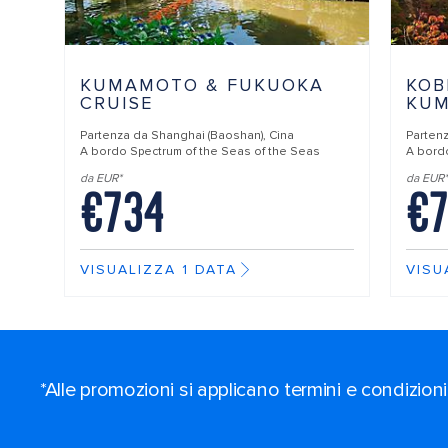
KUMAMOTO & FUKUOKA
KOB
CRUISE
KU
Partenza da
Shanghai (Baoshan), Cina
Parten
A bordo
Spectrum of the Seas of the Seas
A bor
da EUR*
da EUR*
€734
€7
VISUALIZZA 1 DATA
VISU
*Alle promozioni si applicano termini e condizioni