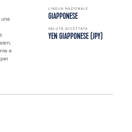
LINGUA NAZIONALE
GIAPPONESE
, una
VALUTA ACCETTATA
e
YEN GIAPPONESE (JPY)
earn,
erne e
 per