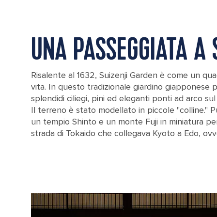
UNA PASSEGGIATA A S
Risalente al 1632, Suizenji Garden è come un qu
vita. In questo tradizionale giardino giapponese 
splendidi ciliegi, pini ed eleganti ponti ad arco su
Il terreno è stato modellato in piccole "colline." 
un tempio Shinto e un monte Fuji in miniatura per
strada di Tokaido che collegava Kyoto a Edo, ovv
Haiden of Inari Shrine at Suizenji Jojoen Garden in Kumamoto