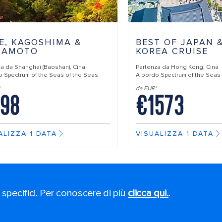
E, KAGOSHIMA &
BEST OF JAPAN 
MAMOTO
KOREA CRUISE
za da
Shanghai (Baoshan), Cina
Partenza da
Hong Kong, Cina
do
Spectrum of the Seas of the Seas
A bordo
Spectrum of the Seas
da EUR*
98
€1573
ALIZZA 1 DATA
VISUALIZZA 1 DATA
 specifici. Per conoscere di più
clicca qui.
.