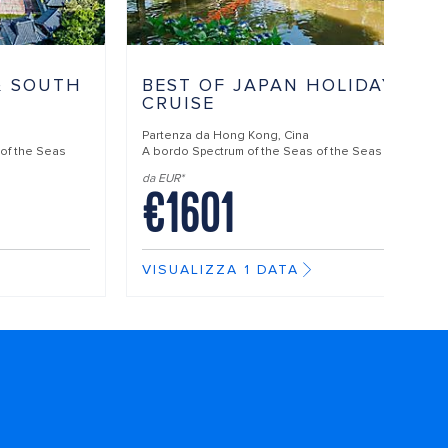
& SOUTH
BEST OF JAPAN HOLIDAY
CRUISE
Partenza da
Hong Kong, Cina
 of the Seas
A bordo
Spectrum of the Seas of the Seas
da EUR*
€1601
VISUALIZZA 1 DATA