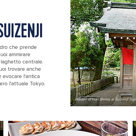
UIZENJI
adro che prende
puoi ammirare
l laghetto centrale.
Puoi trovare anche
 evocare l'antica
ero l'attuale Tokyo.
Haiden of Inari Shrine at Suizenji J