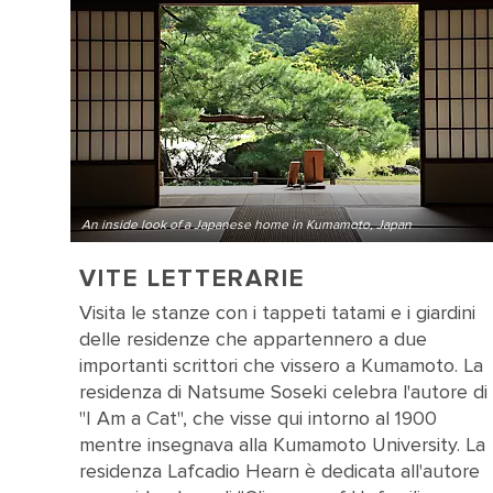
An inside look of a Japanese home in Kumamoto, Japan
VITE LETTERARIE
Visita le stanze con i tappeti tatami e i giardini
delle residenze che appartennero a due
importanti scrittori che vissero a Kumamoto. La
residenza di Natsume Soseki celebra l'autore di
"I Am a Cat", che visse qui intorno al 1900
mentre insegnava alla Kumamoto University. La
residenza Lafcadio Hearn è dedicata all'autore