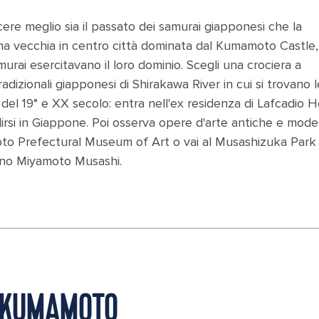
cere meglio sia il passato dei samurai giapponesi che la
ona vecchia in centro città dominata dal Kumamoto Castle
amurai esercitavano il loro dominio. Scegli una crociera a
adizionali giapponesi di Shirakawa River in cui si trovano l
 del 19° e XX secolo: entra nell'ex residenza di Lafcadio H
ilirsi in Giappone. Poi osserva opere d'arte antiche e mod
mamoto Prefectural Museum of Art o vai al Musashizuka Park
ino Miyamoto Musashi.
A KUMAMOTO