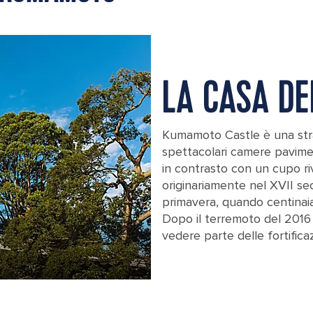
LA CASA DE
Kumamoto Castle è una stra
spettacolari camere paviment
in contrasto con un cupo r
originariamente nel XVII sec
primavera, quando centinaia d
Dopo il terremoto del 2016 
vedere parte delle fortific
View from below of the castle in Ku