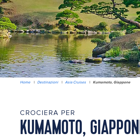
Home
|
Destinazioni
|
Asia Cruises
|
Kumamoto, Giappone
CROCIERA PER
KUMAMOTO, GIAPPON