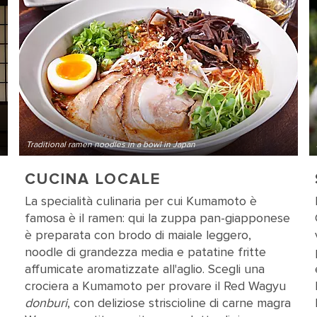
Traditional ramen noodles in a bowl in Japan
CUCINA LOCALE
La specialità culinaria per cui Kumamoto è
famosa è il ramen: qui la zuppa pan-giapponese
è preparata con brodo di maiale leggero,
noodle di grandezza media e patatine fritte
affumicate aromatizzate all'aglio. Scegli una
crociera a Kumamoto per provare il Red Wagyu
donburi
, con deliziose striscioline di carne magra