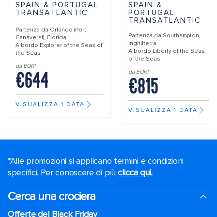
SPAIN & PORTUGAL
SPAIN &
TRANSATLANTIC
PORTUGAL
TRANSATLANTIC
Partenza da
Orlando (Port
Partenza da
Southampton,
Canaveral), Florida
Inghilterra
A bordo
Explorer of the Seas of
A bordo
Liberty of the Seas
the Seas
of the Seas
da EUR*
€644
da EUR*
€815
VISUALIZZA 1 DATA
VISUALIZZA 1 DATA
*Alle promozioni si applicano termini e condizioni
specifici. Per conoscere di più
clicca qui.
.
Cerca una crociera
Offerte del Black Friday