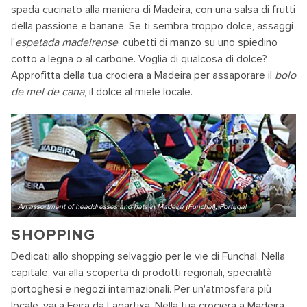
spada cucinato alla maniera di Madeira, con una salsa di frutti
della passione e banane. Se ti sembra troppo dolce, assaggi
l'
espetada madeirense
, cubetti di manzo su uno spiedino
cotto a legna o al carbone. Voglia di qualcosa di dolce?
Approfitta della tua crociera a Madeira per assaporare il
bolo
de mel de cana
, il dolce al miele locale.
An assortment of headdresses and hats in Madeira (Funchal), Portugal
SHOPPING
Dedicati allo shopping selvaggio per le vie di Funchal. Nella
capitale, vai alla scoperta di prodotti regionali, specialità
portoghesi e negozi internazionali. Per un'atmosfera più
locale, vai a Feira da Lagartixa. Nella tua crociera a Madeira