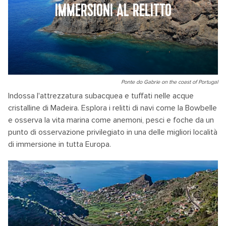
IMMERSIONI AL RELITTO
Ponte do Gabrie on the coast of Portugal
Indossa l'attrezzatura subacquea e tuffati nelle acque
cristalline di Madeira. Esplora i relitti di navi come la Bowbelle
e osserva la vita marina come anemoni, pesci e foche da un
punto di osservazione privilegiato in una delle migliori località
di immersione in tutta Europa.