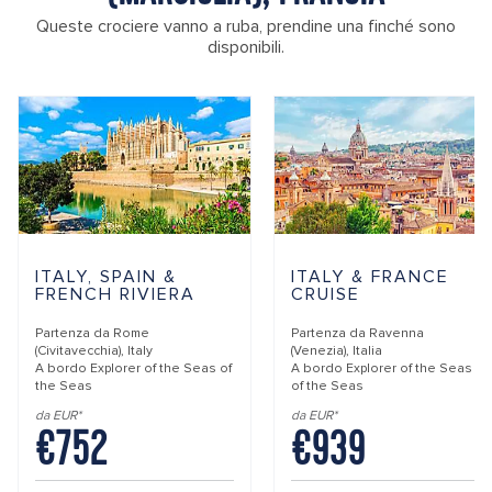
Queste crociere vanno a ruba, prendine una finché sono
disponibili.
ITALY, SPAIN &
ITALY & FRANCE
FRENCH RIVIERA
CRUISE
Partenza da
Rome
Partenza da
Ravenna
(Civitavecchia), Italy
(Venezia), Italia
A bordo
Explorer of the Seas of
A bordo
Explorer of the Seas
the Seas
of the Seas
da EUR*
da EUR*
€752
€939