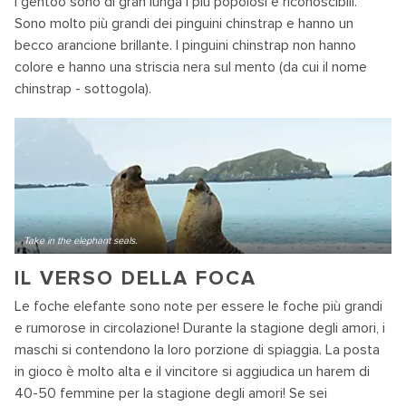
I gentoo sono di gran lunga i più popolosi e riconoscibili.
Sono molto più grandi dei pinguini chinstrap e hanno un
becco arancione brillante. I pinguini chinstrap non hanno
colore e hanno una striscia nera sul mento (da cui il nome
chinstrap - sottogola).
Take in the elephant seals.
IL VERSO DELLA FOCA
Le foche elefante sono note per essere le foche più grandi
e rumorose in circolazione! Durante la stagione degli amori, i
maschi si contendono la loro porzione di spiaggia. La posta
in gioco è molto alta e il vincitore si aggiudica un harem di
40-50 femmine per la stagione degli amori! Se sei