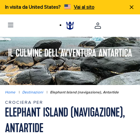
In visita da United States?
Vai al sito
IL CULMINE DELL'AVVENTURA ANTARTICA
Home
|
Destinazioni
|
Elephant Island (navigazione), Antartide
CROCIERA PER
ELEPHANT ISLAND (NAVIGAZIONE),
ANTARTIDE