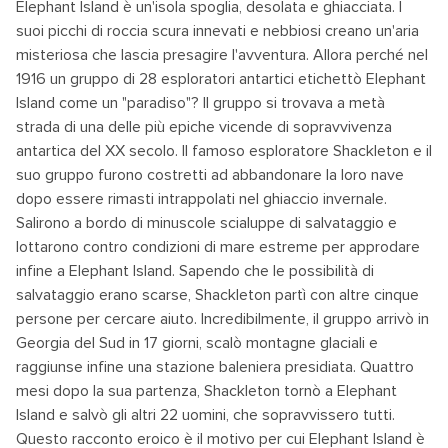
Elephant Island è un'isola spoglia, desolata e ghiacciata. I
suoi picchi di roccia scura innevati e nebbiosi creano un'aria
misteriosa che lascia presagire l'avventura. Allora perché nel
1916 un gruppo di 28 esploratori antartici etichettò Elephant
Island come un "paradiso"? Il gruppo si trovava a metà
strada di una delle più epiche vicende di sopravvivenza
antartica del XX secolo. Il famoso esploratore Shackleton e il
suo gruppo furono costretti ad abbandonare la loro nave
dopo essere rimasti intrappolati nel ghiaccio invernale.
Salirono a bordo di minuscole scialuppe di salvataggio e
lottarono contro condizioni di mare estreme per approdare
infine a Elephant Island. Sapendo che le possibilità di
salvataggio erano scarse, Shackleton partì con altre cinque
persone per cercare aiuto. Incredibilmente, il gruppo arrivò in
Georgia del Sud in 17 giorni, scalò montagne glaciali e
raggiunse infine una stazione baleniera presidiata. Quattro
mesi dopo la sua partenza, Shackleton tornò a Elephant
Island e salvò gli altri 22 uomini, che sopravvissero tutti.
Questo racconto eroico è il motivo per cui Elephant Island è