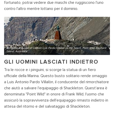
fortunato, potrai vedere due maschi che ruggiscono l'uno
contro l'altro mentre lottano per il dominio.
Penguins and bust of Captain Luis Pardo Villalon on the beach, Point Wild, Elephant
Island, Antarctica.
GLI UOMINI LASCIATI INDIETRO
Tra le rocce e i pinguini, si scorge la statua di un fiero
ufficiale della Marina. Questo busto solitario rende omaggio
a Luis Antonio Pardo Villalòn, il conducente del rimorchiatore
che aiutò a salvare l'equipaggio di Shackleton. Quest'area è
denominata "Point Wild" in onore di Frank Wild, l'uomo che
assicurò la sopravvivenza dell'equipaggio rimasto indietro in
attesa del ritorno e del salvataggio di Shackleton.