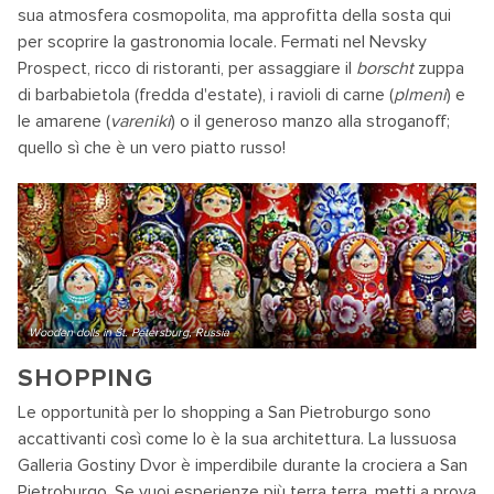
sua atmosfera cosmopolita, ma approfitta della sosta qui
per scoprire la gastronomia locale. Fermati nel Nevsky
Prospect, ricco di ristoranti, per assaggiare il
borscht
zuppa
di barbabietola (fredda d'estate), i ravioli di carne (
plmeni
) e
le amarene (
vareniki
) o il generoso manzo alla stroganoff;
quello sì che è un vero piatto russo!
Wooden dolls in St. Petersburg, Russia
SHOPPING
Le opportunità per lo shopping a San Pietroburgo sono
accattivanti così come lo è la sua architettura. La lussuosa
Galleria Gostiny Dvor è imperdibile durante la crociera a San
Pietroburgo. Se vuoi esperienze più terra terra, metti a prova