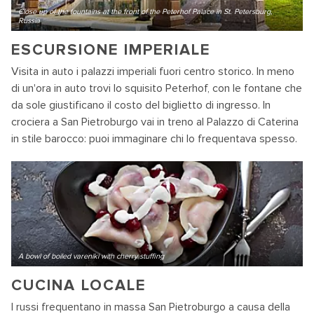
Close up of the fountains at the front of the Peterhof Palace in St. Petersburg,
Russia
ESCURSIONE IMPERIALE
Visita in auto i palazzi imperiali fuori centro storico. In meno
di un'ora in auto trovi lo squisito Peterhof, con le fontane che
da sole giustificano il costo del biglietto di ingresso. In
crociera a San Pietroburgo vai in treno al Palazzo di Caterina
in stile barocco: puoi immaginare chi lo frequentava spesso.
A bowl of boiled vareniki with cherry stuffing
CUCINA LOCALE
I russi frequentano in massa San Pietroburgo a causa della