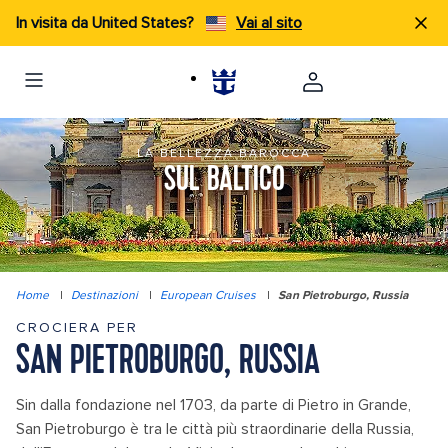
In visita da United States?
Vai al sito
LA BELLEZZA BAROCCA
SUL BALTICO
Home
|
Destinazioni
|
European Cruises
|
San Pietroburgo, Russia
CROCIERA PER
SAN PIETROBURGO, RUSSIA
Sin dalla fondazione nel 1703, da parte di Pietro in Grande,
San Pietroburgo è tra le città più straordinarie della Russia,