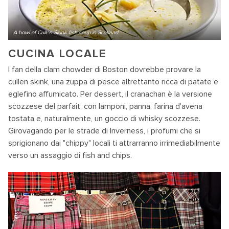
A bowl of Cullen Skink fish soup in Scotland
CUCINA LOCALE
I fan della clam chowder di Boston dovrebbe provare la
cullen skink, una zuppa di pesce altrettanto ricca di patate e
eglefino affumicato. Per dessert, il cranachan è la versione
scozzese del parfait, con lamponi, panna, farina d'avena
tostata e, naturalmente, un goccio di whisky scozzese.
Girovagando per le strade di Inverness, i profumi che si
sprigionano dai "chippy" locali ti attrarranno irrimediabilmente
verso un assaggio di fish and chips.