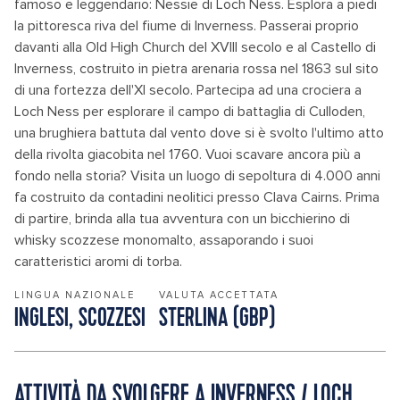
famoso e leggendario: Nessie di Loch Ness. Esplora a piedi
la pittoresca riva del fiume di Inverness. Passerai proprio
davanti alla Old High Church del XVIII secolo e al Castello di
Inverness, costruito in pietra arenaria rossa nel 1863 sul sito
di una fortezza dell'XI secolo. Partecipa ad una crociera a
Loch Ness per esplorare il campo di battaglia di Culloden,
una brughiera battuta dal vento dove si è svolto l'ultimo atto
della rivolta giacobita nel 1760. Vuoi scavare ancora più a
fondo nella storia? Visita un luogo di sepoltura di 4.000 anni
fa costruito da contadini neolitici presso Clava Cairns. Prima
di partire, brinda alla tua avventura con un bicchierino di
whisky scozzese monomalto, assaporando i suoi
caratteristici aromi di torba.
LINGUA NAZIONALE
VALUTA ACCETTATA
INGLESI, SCOZZESI
STERLINA (GBP)
ATTIVITÀ DA SVOLGERE A INVERNESS / LOCH