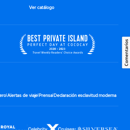
Ver catálogo
Comentarios
|
|
|
ero
Alertas de viaje
Prensa
Declaración esclavitud moderna