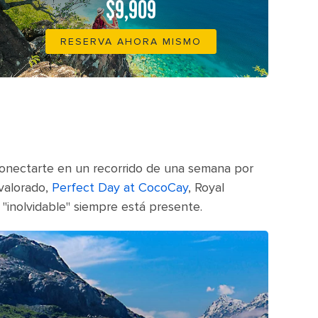
$9,909
RESERVA AHORA MISMO
conectarte en un recorrido de una semana por
 valorado,
Perfect Day at CocoCay
, Royal
"inolvidable" siempre está presente.