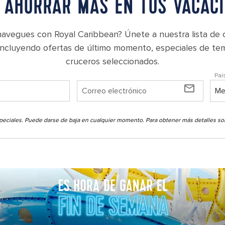
 AHORRAR MÁS EN TUS VACAC
navegues con Royal Caribbean? Únete a nuestra lista de c
 incluyendo ofertas de último momento, especiales de te
cruceros seleccionados.
Paí
mail_outline
 especiales. Puede darse de baja en cualquier momento. Para obtener más detalles 