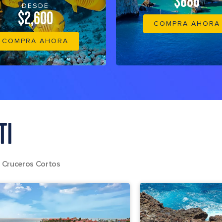
$886
DESDE
$2,600
COMPRA AHORA
COMPRA AHORA
TI
Cruceros Cortos