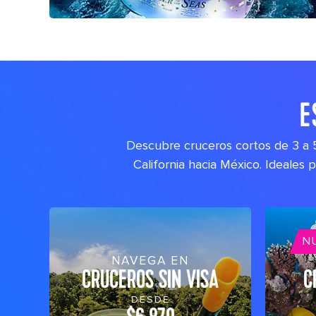
E
Descubre cruceros cortos de 3 a 5
California hacia México. Ideales
N
NAVEGA EN
CRUCEROS SIN VISA
C
DESDE