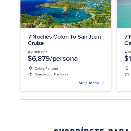
7 Noches Colon To San Juan
7 
Cruise
Ca
A partir de*
A pa
$6,879/persona
$1
Colón, Panamá
Grandeur of the Seas
Ver 1 fecha