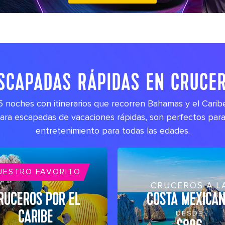
its big time gradient option b 11
SCAPADAS RÁPIDAS EN CRUCE
 noches con itinerarios que recorren Bahamas y el Carib
 para escapadas de vacaciones rápidas, son perfectos para
entretenimiento para todas las edades.
UESTRO FAVORITO
CRUCEROS A L
RUCEROS POR EL
COSTA MEXICA
CARIBE
DESDE