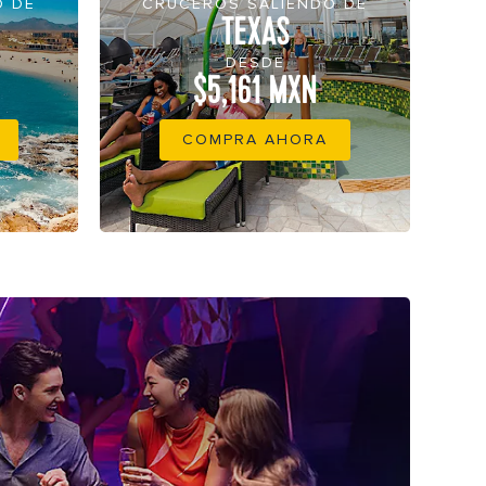
O DE
CRUCEROS SALIENDO DE
TEXAS
DESDE
$5,161 MXN
COMPRA AHORA