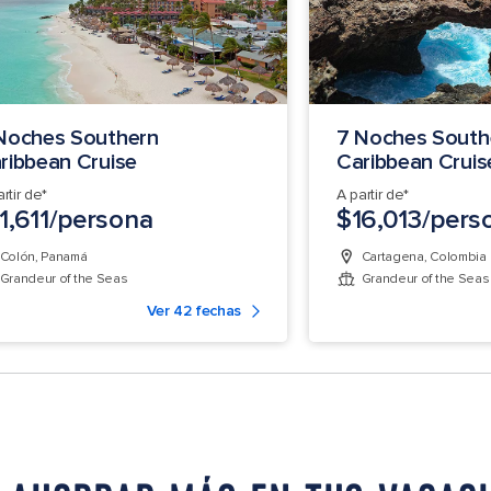
Noches Southern
7 Noches South
ribbean Cruise
Caribbean Cruis
rtir de*
A partir de*
1,611/persona
$16,013/pers
Colón, Panamá
Cartagena, Colombia
Grandeur of the Seas
Grandeur of the Seas
Ver 42 fechas