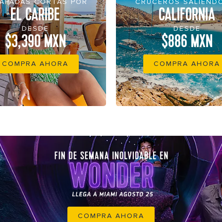
APADAS CORTAS POR
CRUCEROS SALIEND
EL CARIBE
CALIFORNIA
DESDE
DESDE
$3,390 MXN
$886 MXN
COMPRA AHORA
COMPRA AHORA
COMPRA AHORA