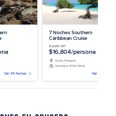
ern
7 Noches Southern
e
Caribbean Cruise
A partir de*
ona
$16,804/persona
Colón, Panamá
Grandeur of the Seas
Ver 39 fechas
Ver 5 fechas