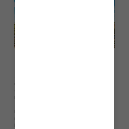
BARCELONA Y LAS ISLAS
CANARIAS
Sentarse a disfrutar de unas tapas españolas es
una de las experiencias gastronómicas más
satisfactorias del mundo, especialmente cuando
las acompañas con un vaso de sangría. Además, la
topografía jurásica de las Islas Canarias y las calles
históricas de
Barcelona
son solo algunos de los
mejores lugares que encontrarás para visitar en
Europa.