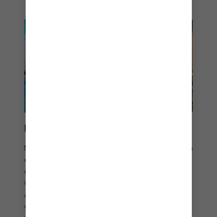
DINAMARCA
Muchos de los mejores cruceros europeos atracan
en Dinamarca, y el motivo de esto no es de
extrañar. Desde el colorido puerto de Nyhavn en
Copenhague
hasta los castillos históricos como
Amalienborg y Frederiksborg, Dinamarca
compensa con creces el hecho de que sus