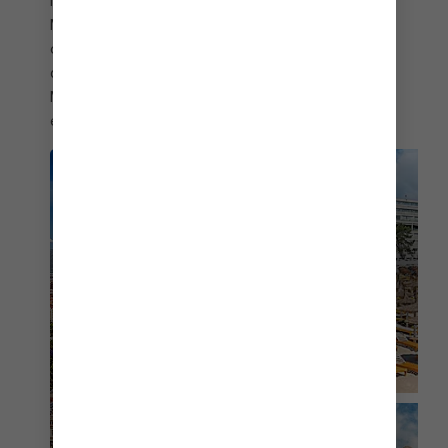
impresionantes fiordos de Noruega. El
Mediterráneo te ofrece muchas opciones, pero
comienza explorando Málaga en la Costa del Sol
de España o el emocionante Monte Carlo, en
Mónaco. No importa qué te guste hacer,
encontrarás tu crucero a Europa favorito.
MÁLAGA, ESPAÑA