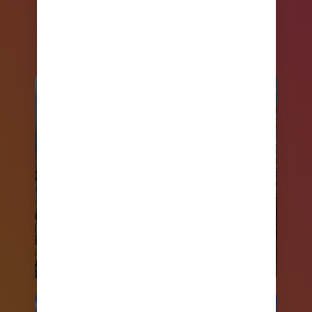
de
los mejores cruceros Royal
Caribbean
.
ESPAÑA,
PORTUGAL
MAR BÁLTICO
Y LAS ISLAS
Y ESCANDINAVIA
CANARIAS
EXPLORA
MÁS
EXPLORA
MÁS