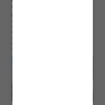
ROMA, VENECIA Y LA COSTA
AMALFITANA
Desde los sitios antiguos de
Roma
hasta los
encantadores canales de Venecia,
Italia
es un país
que no necesita presentación. Ya sea que poses
con el David de Miguel Ángel en Florencia o que
disfrutes de una pizza de otro mundo en
Nápoles
,
no es de extrañar que tantos cruceros por Europa
visiten la bella Italia.