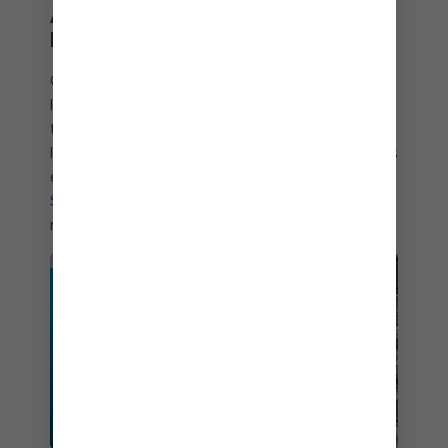
ATENAS, SANTORINI Y
MICONOS
Grecia es un lugar extraordinario, con sitios como
la antigua Acrópolis de Atenas y las casas de
techo azul de Santorini. Ya sea que
camines por
las colinas de piedra caliza
en el norte o que nades
en las aguas color cobalto en
Royal Beach Club
Santorini
, es fácil ver por qué este es uno de los
mejores lugares para visitar en Europa.