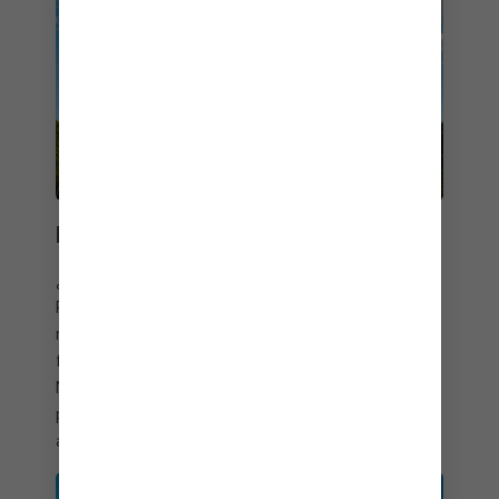
PARÍS Y COSTA AZUL
¿Lo único que supera la experiencia de pasear por
París mientras la Torre Eiffel se ilumina por la
noche? Sentarse a disfrutar de los mariscos
frescos mientras el sol se pone en el puerto de
Niza.
Francia
tiene algo para cada viajero, razón
por la cual muchos cruceros en Europa atracan
aquí.