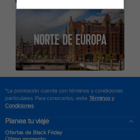
NORTE DE EUROPA
*La promoción cuenta con términos y condiciones
particulares. Para conocerlos, visite
Términos y
Condiciones
.
Planea tu viaje
Ofertas de Black Friday
Último momento