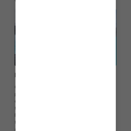
vecinos más famosos a menudo la eclipsan.
HAMBURGO
Conocida en Alemania como Tor zur Welt (la
puerta de entrada al mundo)
Hamburgo
es la
ciudad más cosmopolita de Alemania. Hamburgo
tiene más museos que cualquier otra ciudad de
Europa. Visita el ayuntamiento (Rathaus), con su
fachada del siglo XIX, o navega por los históricos
almacenes ubicados a lo largo del canal