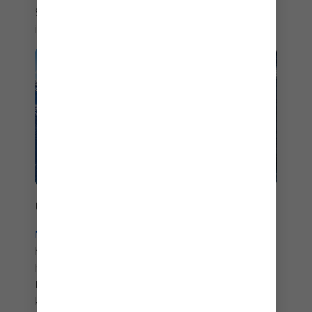
Speicherstadt para disfrutar de una experiencia
impresionante.
OSLO Y BERGEN
Noruega
es un país en hermoso equilibrio. ¿Te
hartó el orden de Oslo? Dirígete hacia el oeste
hasta la hermosa Bergen, donde los fiordos con
forma de dedos se adentran y salen de miles de
kilómetros de costa. O contrasta una cena de