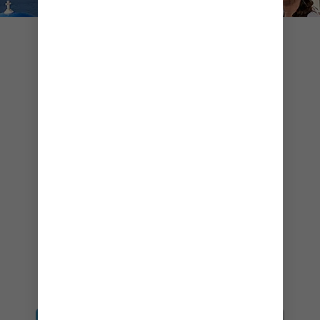
CRUCEROS POR FRANCIA,
ESPAÑA Y PORTUGAL
Las costas de Francia, España y Portugal siempre
han ofrecido infinitas posibilidades. Generaciones
de grandes nombres de la pintura, desde Van
Gogh hasta Picasso, se han inspirado en lugares
como las cristalinas costas de la Riviera Francesa
y las escarpadas cumbres de las
Islas Canarias
.
Por supuesto, los mejores cruceros europeos
también atracan en ciudades atemporales como
Barcelona, Lisboa y otras.