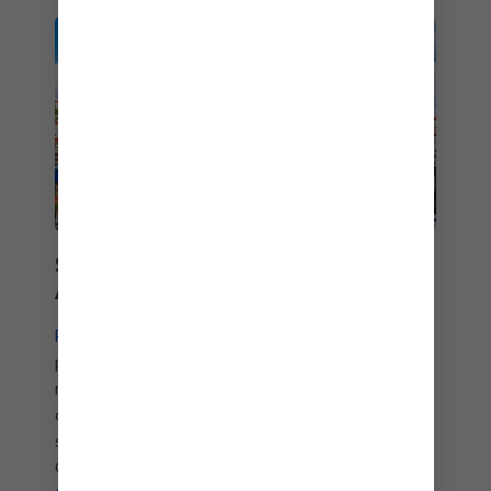
SINTRA, OPORTO Y EL
ALGARVE
Portugal
es donde comienzan muchas de las
primeras expediciones al Nuevo Mundo, pero la
mayoría de las personas en cruceros europeos
con destino a Lisboa se preguntan por qué alguien
se iría de allí. Explora el misterioso castillo de
Quinta de Regaleira en Sintra, sírvete vino de