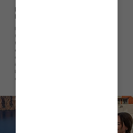
DUBROVNIK Y LA COSTA DEL
MAR ADRIÁTICO
Puede que el exitoso programa de televisión haya
terminado, pero los fanáticos de "Juego de
tronos" reconocerán docenas de sus locaciones
en la ciudad amurallada de
Dubrovnik
, la joya de la
costa adriática de Croacia. Más lejos, explora las
innumerables cascadas del Parque Nacional de los
Lagos de Plitvice o combina cruceros europeos
con degustaciones en bodegas poco conocidas.
Visitors enjoy drinks at an outdoor café overlooking the caldera
and whitewashed buildings of Oia Village in Santorini, Greece.