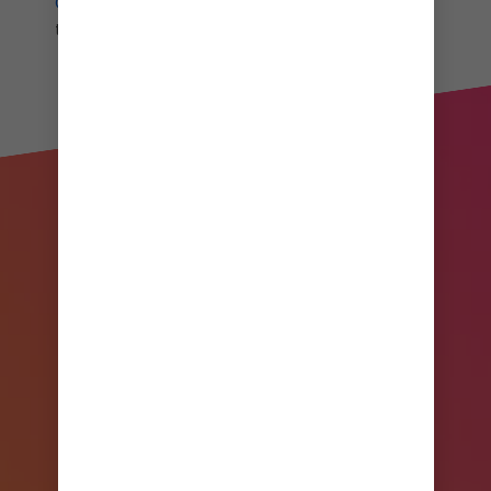
Oporto
en la ciudad del mismo nombre o practica
tus habilidades de surf en Algarve.
its big time gradient option b 4
LOS MEJORES CRUCEROS A
EUROPA
Un crucero a Europa incluye
destinos emocionantes, cada uno
de los cuales tiene su propio estilo
y vibra. Descubre Europa a bordo