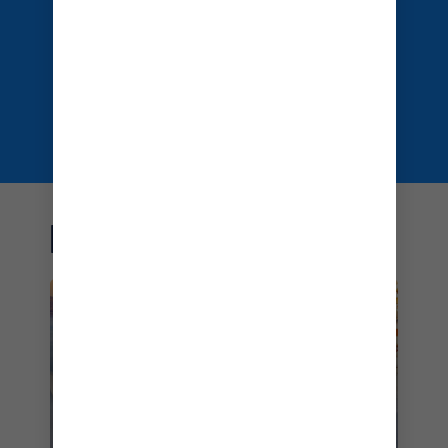
Legend of the Seas
consultar las normas
de entrada
EXPLORA MÁS
PROMOCIONES DE
CRUCEROS