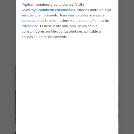
No es casualidad que muchos de los
mejores
cruceros por Europa
hagan escala en los puertos
más bellos del mundo. Come por las calles
adoquinadas de Italia, contrasta la belleza
atemporal de las ruinas de Grecia con la elegancia
moderna que ha llegado a definir sus islas o
camina por cavernas desoladas y exuberantes
cascadas en la cautivadora
Croacia
.