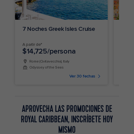
7 Noches Greek Isles Cruise
7 No
Medi
A partir de*
A parti
$14,725/persona
$28
Rome (Civitavecchia), Italy
Bar
Odyssey of the Seas
Leg
Ver 30 fechas
APROVECHA LAS PROMOCIONES DE
ROYAL CARIBBEAN, INSCRÍBETE HOY
MISMO