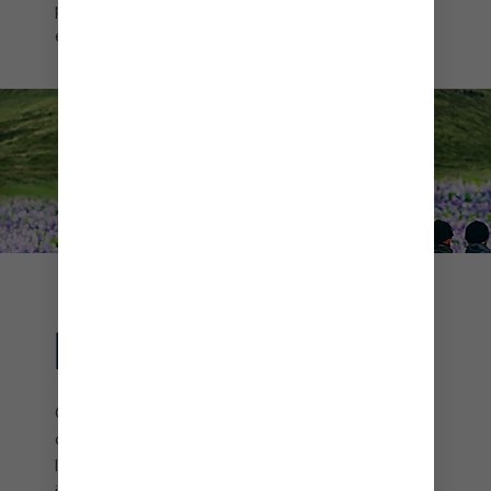
pescado fresco al nivel del mar con la vista desde
el imponente acantilado de Trolltunga.
Iceland is an unbelievable wonderland where scenes like this one
of Kirkjufell mountain abound.
PUERTOS ASOCIADOS
Obtén más información sobre puertos bálticos
como Klaipėda, Lituania y Tallin, Estonia o puedes
leer sobre Bergen, la puerta de entrada a los