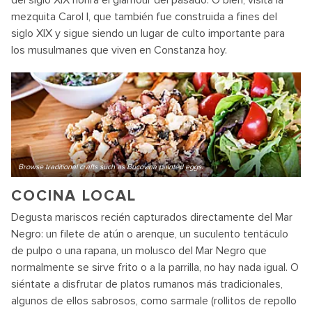
del siglo XIX honra el glamour del pasado. O bien, visita la
mezquita Carol I, que también fue construida a fines del
siglo XIX y sigue siendo un lugar de culto importante para
los musulmanes que viven en Constanza hoy.
Browse traditional crafts such as Bucovina painted eggs.
COCINA LOCAL
Degusta mariscos recién capturados directamente del Mar
Negro: un filete de atún o arenque, un suculento tentáculo
de pulpo o una rapana, un molusco del Mar Negro que
normalmente se sirve frito o a la parrilla, no hay nada igual. O
siéntate a disfrutar de platos rumanos más tradicionales,
algunos de ellos sabrosos, como sarmale (rollitos de repollo