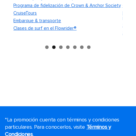
Programa de fidelización de Crown & Anchor Society
Canje 
CruiseTours
Políti
polític
Embarque & transporte
Servic
Clases de surf en el Flowrider®
Servic
*La promoción cuenta con términos y condiciones
particulares. Para conocerlos, visite
Términos y
Condiciones
.