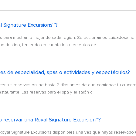
l Signature Excursions℠?
ns para mostrar lo mejor de cada región. Seleccionamos cuidadosamen
 un destino, teniendo en cuenta los elementos de...
s de especialidad, spas o actividades y espectáculos?
cer tus reservas online hasta 2 días antes de que comience tu crucero
staurante. Las reservas para el spa y el salón d...
reservar una Royal Signature Excursion℠?
as Royal Signature Excursions disponibles una vez que hayas reservado