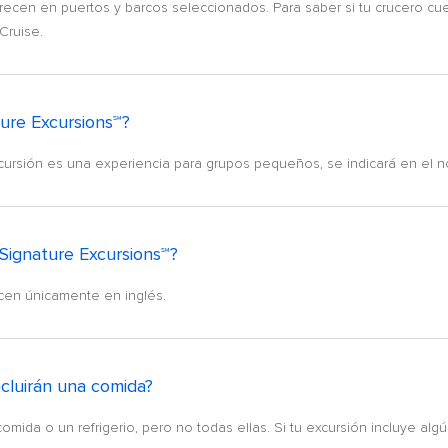
frecen en puertos y barcos seleccionados. Para saber si tu crucero cu
Cruise.
ture Excursions℠?
xcursión es una experiencia para grupos pequeños, se indicará en el n
 Signature Excursions℠?
ecen únicamente en inglés.
ncluirán una comida?
ida o un refrigerio, pero no todas ellas. Si tu excursión incluye algú