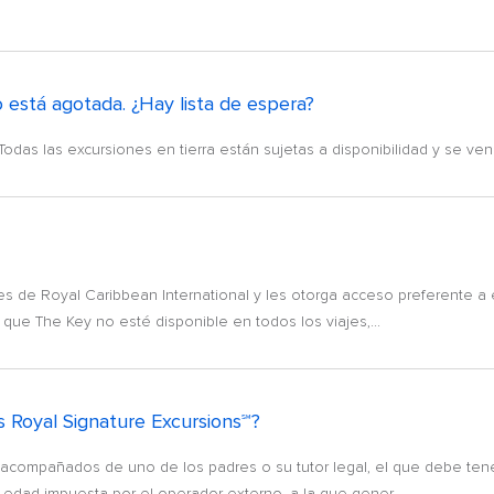
 está agotada. ¿Hay lista de espera?
das las excursiones en tierra están sujetas a disponibilidad y se ve
 de Royal Caribbean International y les otorga acceso preferente a 
que The Key no esté disponible en todos los viajes,...
s Royal Signature Excursions℠?
compañados de uno de los padres o su tutor legal, el que debe tene
 edad impuesta por el operador externo, a la que gener...