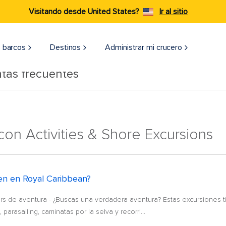
Visitando desde United States?
Ir al sitio
 barcos
Destinos
Administrar mi crucero
tas frecuentes
on Activities & Shore Excursions
cen en Royal Caribbean?
urs de aventura - ¿Buscas una verdadera aventura? Estas excursiones
parasailing, caminatas por la selva y recorri...