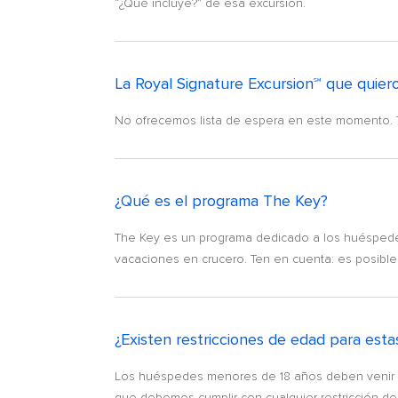
“¿Qué incluye?” de esa excursión.
La Royal Signature Excursion℠ que quiero
No ofrecemos lista de espera en este momento. To
¿Qué es el programa The Key?
The Key es un programa dedicado a los huéspedes
vacaciones en crucero. Ten en cuenta: es posible 
¿Existen restricciones de edad para esta
Los huéspedes menores de 18 años deben venir a
que debemos cumplir con cualquier restricción de