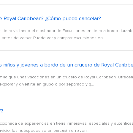
de Royal Caribbean? ¿Cómo puedo cancelar?
ierra visitando el mostrador de Excursiones en tierra a bordo duran
antes de zarpar. Puede ver y comprar excursiones en...
os niños y jóvenes a bordo de un crucero de Royal Caribb
amilia que unas vacaciones en un crucero de Royal Caribbean. Ofrec
plorar y divertirte en grupo o por separado y q...
℠?
cionada de experiencias en tierra inmersivas, especiales y auténticas
rvicio, los huéspedes se embarcarán en aven...