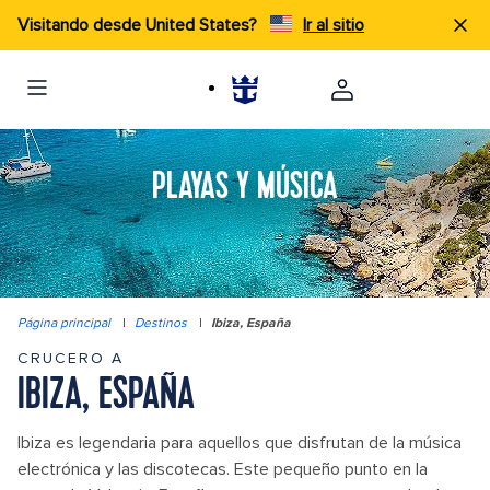
Visitando desde United States?
Ir al sitio
PLAYAS Y MÚSICA
Página principal
|
Destinos
|
Ibiza, España
CRUCERO A
IBIZA, ESPAÑA
Ibiza es legendaria para aquellos que disfrutan de la música
electrónica y las discotecas. Este pequeño punto en la