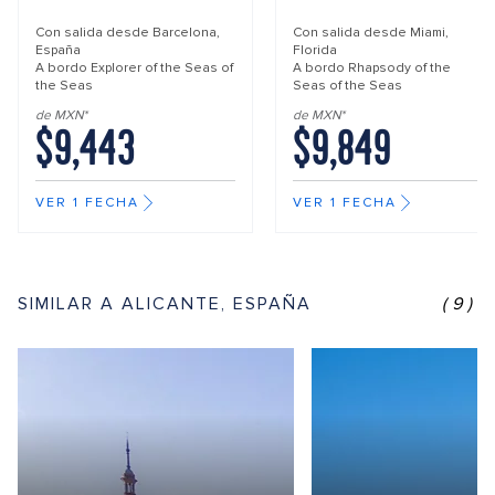
Con salida desde
Barcelona,
Con salida desde
Miami,
España
Florida
A bordo
Explorer of the Seas of
A bordo
Rhapsody of the
the Seas
Seas of the Seas
de MXN*
de MXN*
$9,443
$9,849
VER 1 FECHA
VER 1 FECHA
SIMILAR A ALICANTE, ESPAÑA
(9)