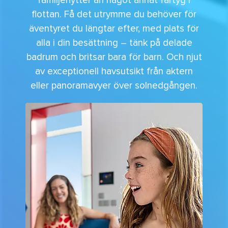
familjehytter än något annat fartyg i
flottan. Få det utrymme du behöver för
äventyret du längtar efter, med plats för
alla i din besättning – tänk på delade
badrum och britsar bara för barn. Och njut
av exceptionell havsutsikt från aktern
eller panoramavyer över solnedgången.