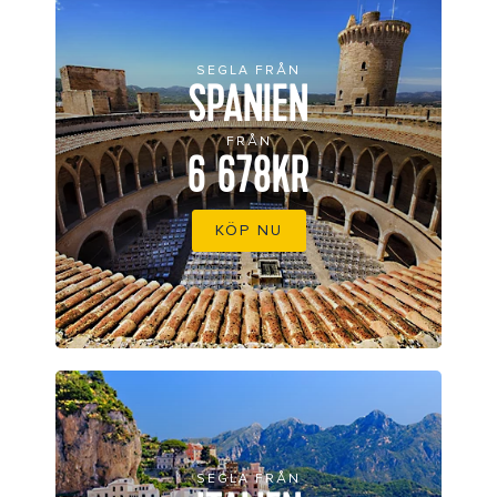
SEGLA FRÅN
SPANIEN
FRÅN
6 678KR
KÖP NU
SEGLA FRÅN