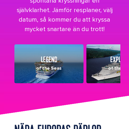
spontana kryssningar en
självklarhet. Jämför resplaner, välj
datum, så kommer du att kryssa
mycket snartare än du trott!
LEGEND
EXPLOR
of the Seas
of the Se