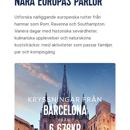
NÄRA EUROPAS PÄRLOR
Utforska närliggande europeiska rutter från
hamnar som Rom, Ravenna och Southampton.
Variera dagar med historiska sevärdheter,
kulinariska upplevelser och natursköna
kuststräckor, med aktiviteter som passar familjer,
par och kompisgäng.
KRYSSNINGAR FRÅN
BARCELONA
FRÅN
6 678KR