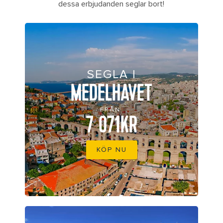
dessa erbjudanden seglar bort!
SEGLA I
MEDELHAVET
FRÅN
7 071KR
KÖP NU