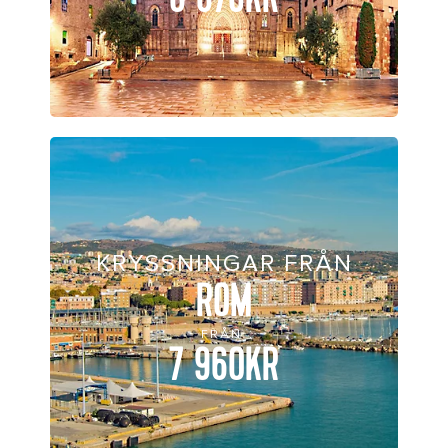
KRYSSNINGAR FRÅN
ROM
FRÅN
7 960KR