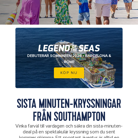
EN IKONISK FAMILJESEMESTER
DEBUTERAR SOMMAREN 2026 • BARCELONA &
ROME
KÖP NU
SISTA MINUTEN-KRYSSNINGAR
FRÅN SOUTHAMPTON
Vinka farväl till vardagen och säkra din sista-minuten-
deal på en spektakulär kryssning som du sent
kommer glömma. Ett spontant äventyr är alltid en