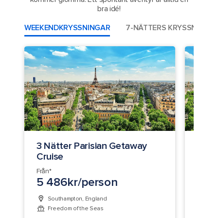
bra idé!
WEEKENDKRYSSNINGAR
7-NÄTTERS KRYSSNINGA
3 Nätter Parisian Getaway
2 Nä
Cruise
Crui
Från*
Från*
5 486kr/person
5 8
Southampton, England
Sou
Freedom of the Seas
Fre