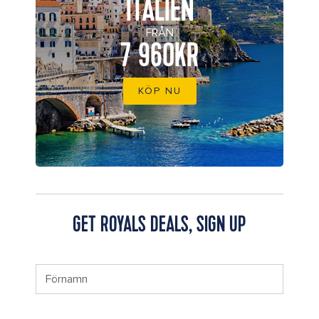
ITALIEN
FRÅN
7 960KR
KÖP NU
GET ROYALS DEALS, SIGN UP