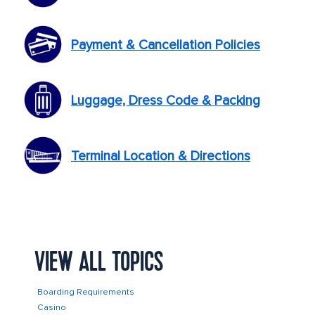
Payment & Cancellation Policies
Luggage, Dress Code & Packing
Terminal Location & Directions
VIEW ALL TOPICS
Boarding Requirements
Cruise P
Casino
CruiseTo