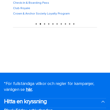
Check-In & Boarding Pass
Embarkat
Club Royale
Flowride
Crown & Anchor Society Loyalty Program
Food & 
*För fullständiga villkor och regler för kampanjer,
vänligen se
här.
.
Hitta en kryssning