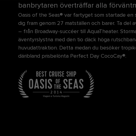
banbrytaren överträffar alla förväntn
Oasis of the Seas® var fartyget som startade en 
dig fram genom 27 matställen och barer. Ta del a
– från Broadway-succéer till AquaTheater. Storm
äventyrslystna med den tio däck höga rutschba
huvudattraktion. Detta medan du besöker tropike
däribland prisbelönta Perfect Day CocoCay®.