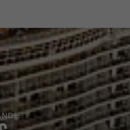
Logga in
0200123317
ANDE.