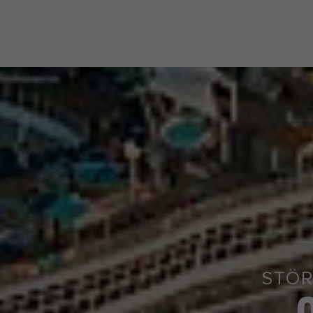
Hitta kryssning
Erbjudanden
Våra far
STÖR