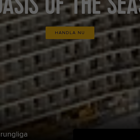
OASIS OF THE SEA
HANDLA NU
rungliga