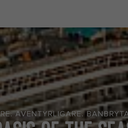
Besöker från United States?
Gå till webbplatsen
tyg
Destinationer
Hantera min kryssning
RE. ÄVENTYRLIGARE. BANBRYT