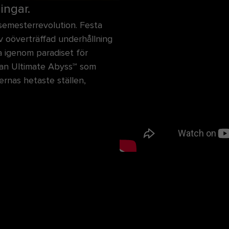
ingar.
semesterrevolution. Festa
v oöverträffad underhållning
a igenom paradiset för
nan Ultimate Abyss℠ som
rnas hetaste ställen,