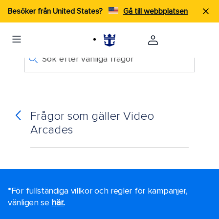
Besöker från United States?
Gå till webbplatsen
Sök efter vanliga frågor
Frågor som gäller Video
Arcades
*För fullständiga villkor och regler för kampanjer,
vänligen se
här.
.