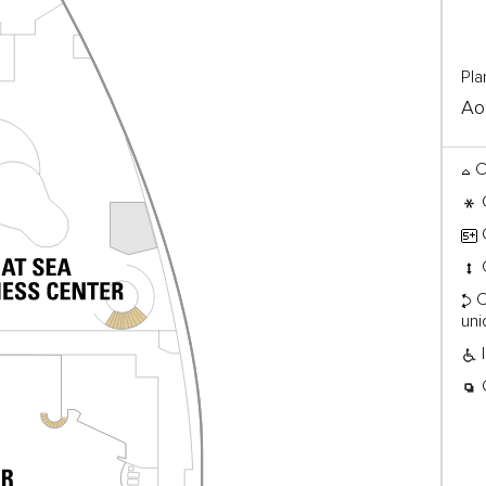
Pla
Ao
C
C
C
C
un
I
C