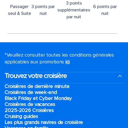
3 points
Passager
3 points par
6 points par
supplémentaires
seul & Suite
nuit
nuit
par nuit
*Veuillez consulter toutes les conditions générales
applicables aux promotions
ici
.
Trouvez votre croisière
Croisières de dernière minute
Croisières de week-end
Black Friday et Cyber Monday
Croisières de vacances
2025-2026 Croisières
Cruising guides
Les plus grands navires de croisière