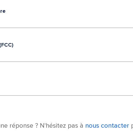
ère
 (FCC)
une réponse ? N'hésitez pas à
nous contacter
p