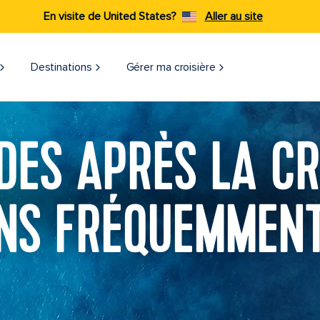
En visite de United States?
Aller au site
Destinations
Gérer ma croisière​
ES APRÈS LA CR
NS FRÉQUEMMENT