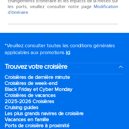
changements d'itinéraire et les impacts de la météo sur
les ports, veuillez consulter notre page
Modification
d'itinéraire
.
*Veuillez consulter toutes les conditions générales
applicables aux promotions
ici
.
Trouvez votre croisière
Croisières de dernière minute
Croisières de week-end
Black Friday et Cyber Monday
Croisières de vacances
2025-2026 Croisières
Cruising guides
Les plus grands navires de croisière
Vacances en famille
Ports de croisière à proximité