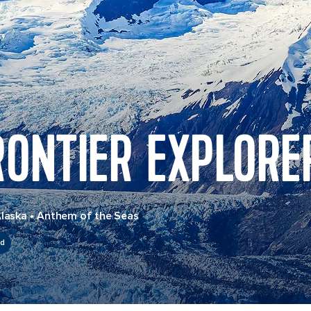
RONTIER EXPLORE
Alaska
•
Anthem of the Seas
ed