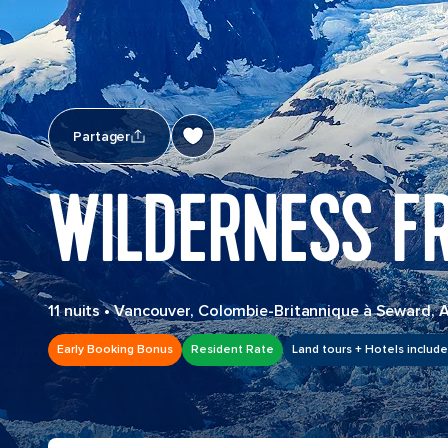
Partager
WILDERNESS F
11 nuits
•
Vancouver, Colombie-Britannique à Seward, 
Early Booking Bonus
Resident Rate
Land tours + Hotels includ