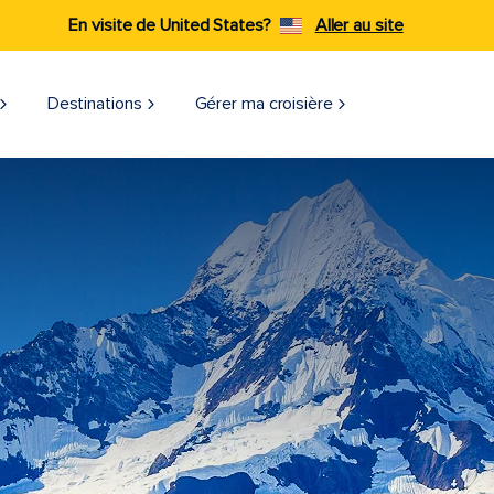
En visite de United States?
Aller au site
Destinations
Gérer ma croisière​