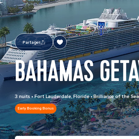
Partager
BAHAMAS GETA
3 nuits
•
Fort Lauderdale, Floride
•
Brilliance of the Se
Early Booking Bonus