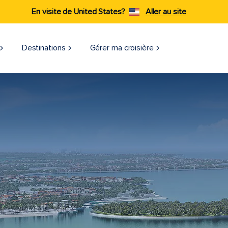
En visite de United States?
Aller au site
Destinations
Gérer ma croisière​