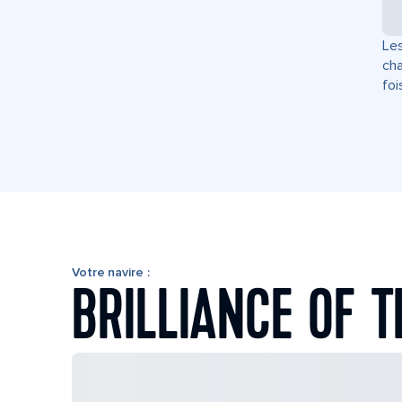
Les
cha
foi
Votre navire :
BRILLIANCE OF T