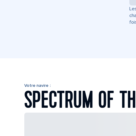
Les
cha
foi
Votre navire :
SPECTRUM OF TH