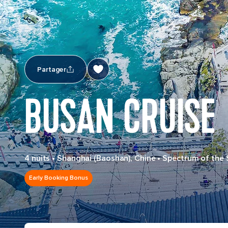
Partager
BUSAN CRUISE
4 nuits
•
Shanghai (Baoshan), Chine
•
Spectrum of the 
Early Booking Bonus