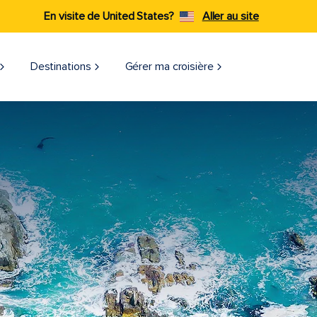
En visite de United States?
Aller au site
Destinations
Gérer ma croisière​