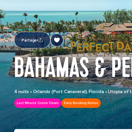
Partager
BAHAMAS & PE
4 nuits
•
Orlando (Port Canaveral), Florida
•
Utopia of 
Last Minute Cruise Deals
Early Booking Bonus