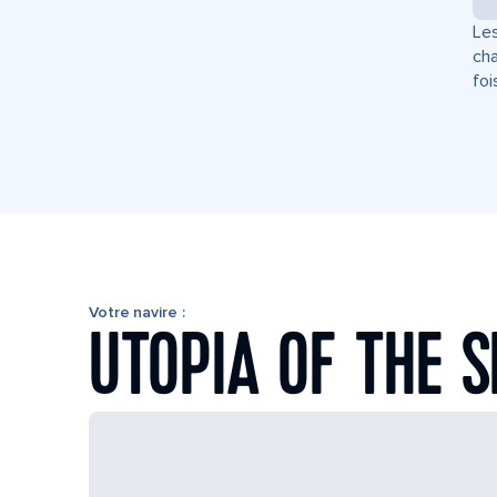
Les
cha
foi
Votre navire :
UTOPIA OF THE 