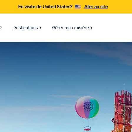
En visite de United States?
Aller au site
Destinations
Gérer ma croisière​