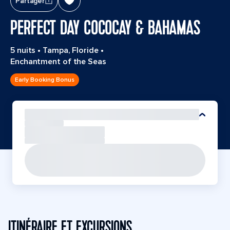
Partager
PERFECT DAY COCOCAY & BAHAMAS
5 nuits
•
Tampa, Floride
•
Enchantment of the Seas
Early Booking Bonus
ITINÉRAIRE ET EXCURSIONS