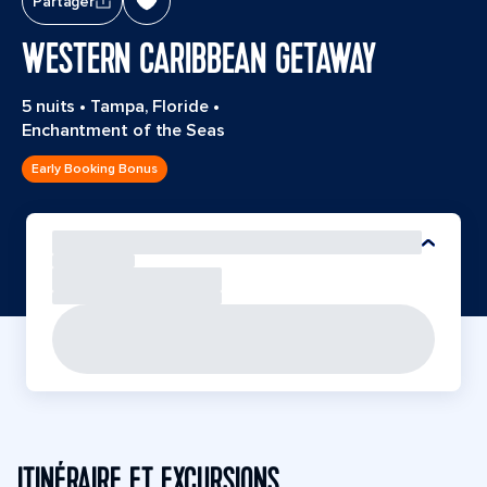
Partager
WESTERN CARIBBEAN GETAWAY
5 nuits
•
Tampa, Floride
•
Enchantment of the Seas
Early Booking Bonus
ITINÉRAIRE ET EXCURSIONS