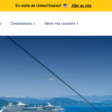
En visite de United States?
Aller au site
Destinations
Gérer ma croisière​