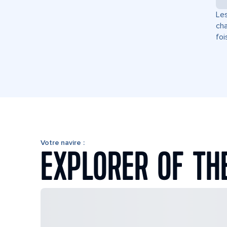
Les
cha
foi
Votre navire :
EXPLORER OF TH