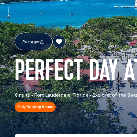
Partager
PERFECT DAY A
6 nuits
•
Fort Lauderdale, Floride
•
Explorer of the Sea
Early Booking Bonus