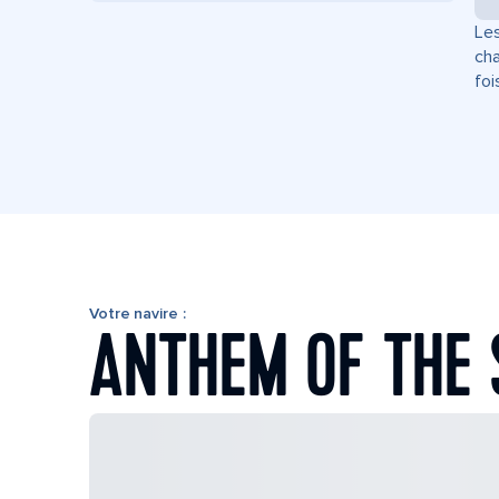
Les
cha
foi
Votre navire :
ANTHEM OF THE 