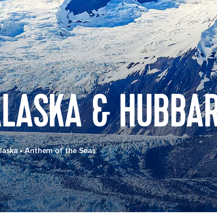
LASKA & HUBBAR
laska
•
Anthem of the Seas