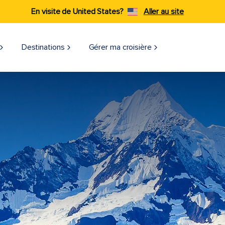
En visite de United States?
Aller au site
Destinations
Gérer ma croisière​