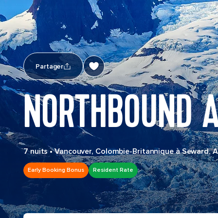
Partager
NORTHBOUND A
7 nuits
•
Vancouver, Colombie-Britannique à Seward, A
Early Booking Bonus
Resident Rate