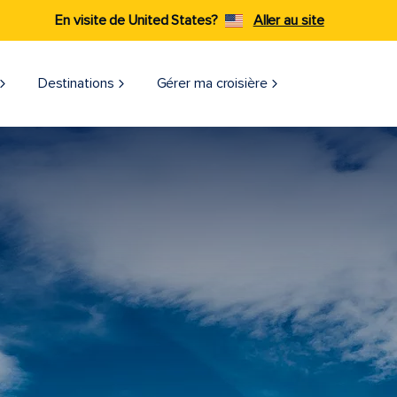
En visite de United States?
Aller au site
Destinations
Gérer ma croisière​