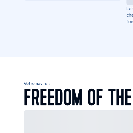
Les
cha
foi
Votre navire :
FREEDOM OF THE