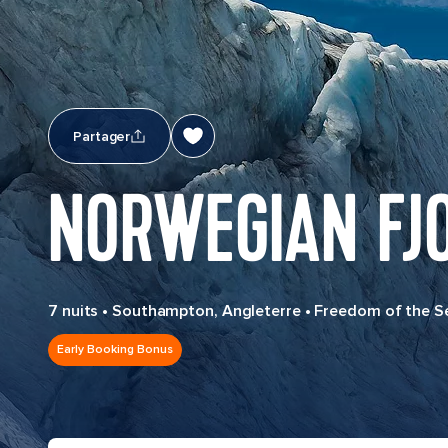
Partager
NORWEGIAN FJ
7 nuits
•
Southampton, Angleterre
•
Freedom of the S
Early Booking Bonus