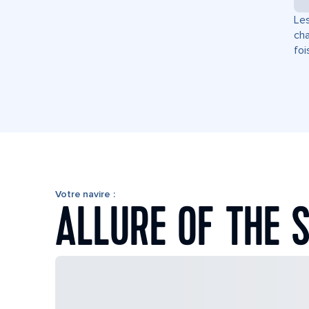
Les
cha
foi
Votre navire :
ALLURE OF THE 