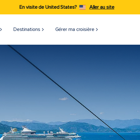
En visite de United States?
Aller au site
Destinations
Gérer ma croisière​