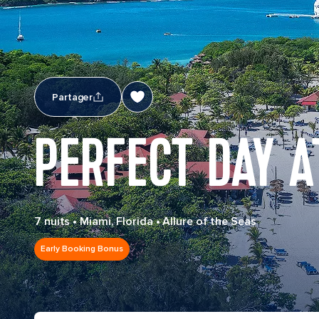
Partager
PERFECT DAY A
7 nuits
•
Miami, Florida
•
Allure of the Seas
Early Booking Bonus