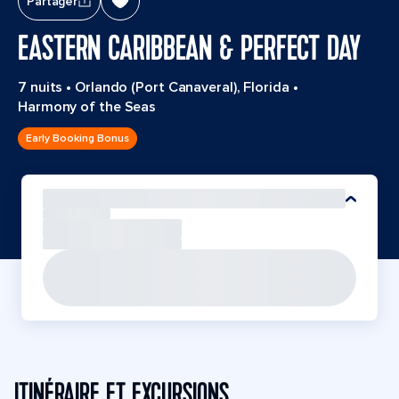
Partager
EASTERN CARIBBEAN & PERFECT DAY
7 nuits
•
Orlando (Port Canaveral), Florida
•
Harmony of the Seas
Early Booking Bonus
ITINÉRAIRE ET EXCURSIONS