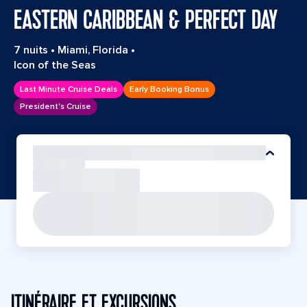
EASTERN CARIBBEAN & PERFECT DAY
7 nuits
•
Miami, Florida
•
Icon of the Seas
Last Minute Cruise Deals
Early Booking Bonus
President's Cruise
ITINÉRAIRE ET EXCURSIONS