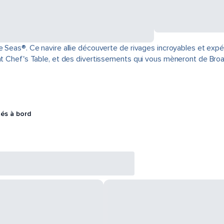
e Seas®. Ce navire allie découverte de rivages incroyables et exp
rant Chef's Table, et des divertissements qui vous mèneront de Br
tés à bord