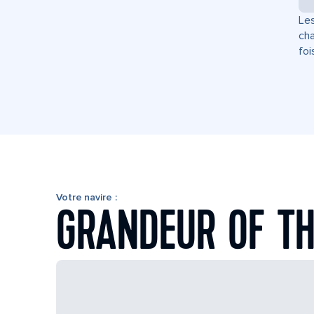
Les
cha
foi
Votre navire :
GRANDEUR OF TH