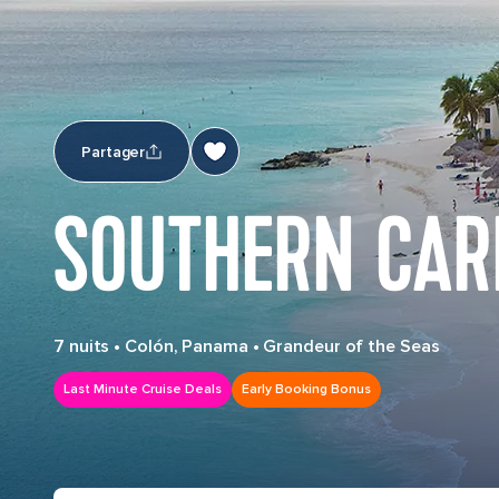
Partager
SOUTHERN CAR
7 nuits
•
Colón, Panama
•
Grandeur of the Seas
Last Minute Cruise Deals
Early Booking Bonus