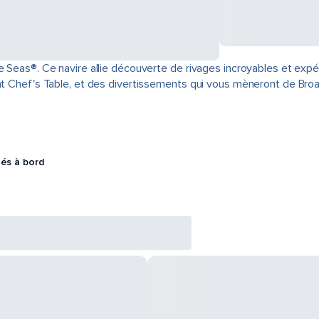
e Seas®. Ce navire allie découverte de rivages incroyables et exp
rant Chef's Table, et des divertissements qui vous mèneront de Br
tés à bord