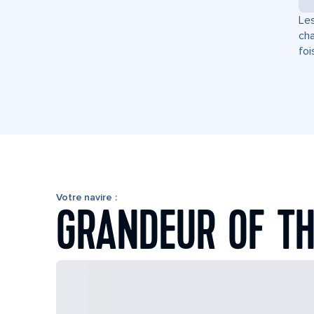
Les
cha
foi
Votre navire :
GRANDEUR OF TH