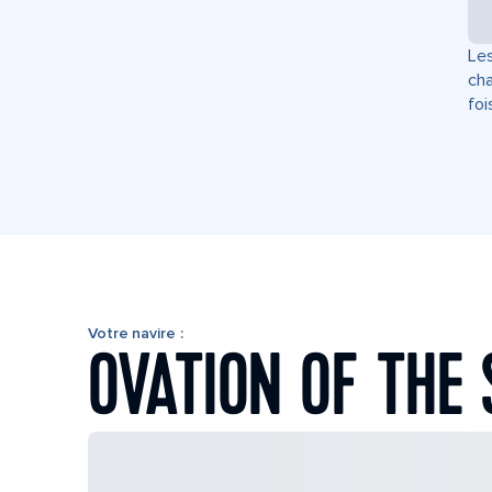
Les
cha
foi
Votre navire :
OVATION OF THE 