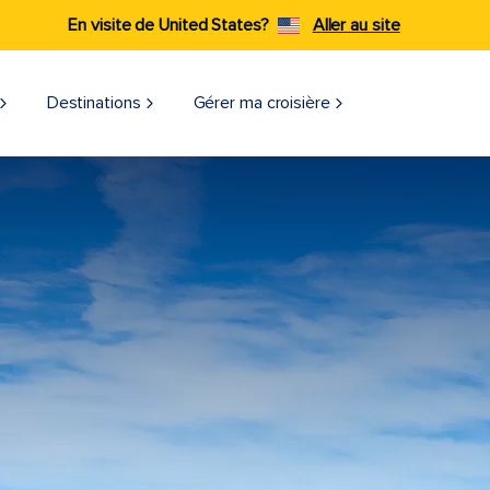
En visite de United States?
Aller au site
Destinations
Gérer ma croisière​