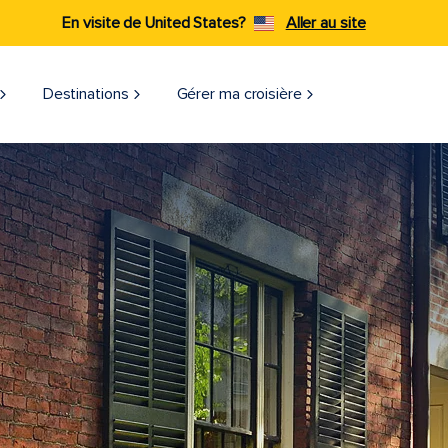
En visite de United States?
Aller au site
Destinations
Gérer ma croisière​