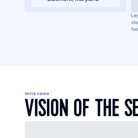
Les
cha
foi
Votre navire :
VISION OF THE S