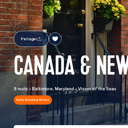
Partager
CANADA & NEW
9 nuits
•
Baltimore, Maryland
•
Vision of the Seas
Early Booking Bonus