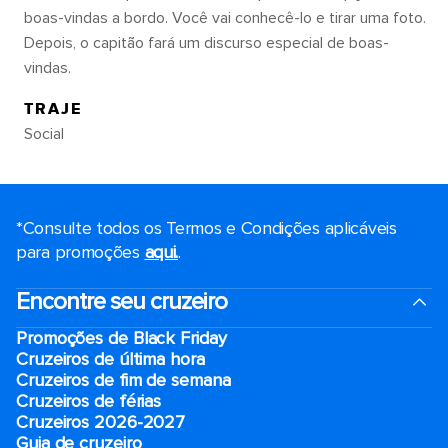
boas-vindas a bordo. Você vai conhecê-lo e tirar uma foto.
Depois, o capitão fará um discurso especial de boas-
vindas.
TRAJE
Social
*Consulte todos os Termos e Condições aplicáveis ​​
para promoções
aqui.
.
Encontre seu cruzeiro
Promoções de Black Friday
Cruzeiros de última hora
Cruzeiros de fim de semana
Cruzeiros de férias
Cruzeiros 2026-2027
Guia de cruzeiro