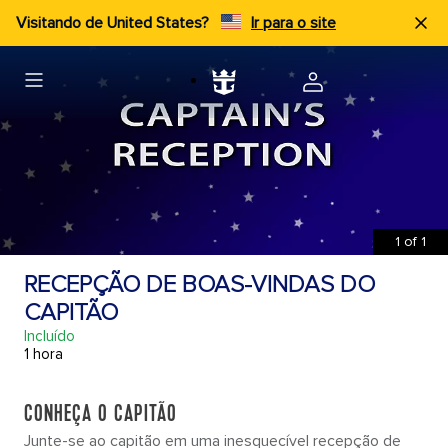
Visitando de United States?
Ir para o site
1
of
1
RECEPÇÃO DE BOAS-VINDAS DO
CAPITÃO
Incluído
1 hora
CONHEÇA O CAPITÃO
Junte-se ao capitão em uma inesquecível recepção de