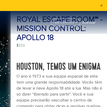
ROYAL ESCAPE ROOM℠ -
Acessar
Fale Conosco
MISSION CONTROL:
APOLLO 18
$
HOUSTON, TEMOS UM ENIGMA
O ano é 1973 e sua equipe espacial de elite
tem uma grande responsabilidade. Vocês têm
de levar a nave Apollo 18 até a lua. Mas não é
só dizer "liberado para partir". Você e sua
equipe precisarão vasculhar o centro de
comando para obter dicas e resolver quebra-