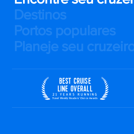
Destinos
Portos populares
Planeje seu cruzeir